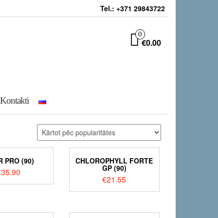
Tel.: +371 29843722
0
€0.00
Kontakti
R PRO (90)
CHLOROPHYLL FORTE
GP (90)
€
35.90
€
21.55