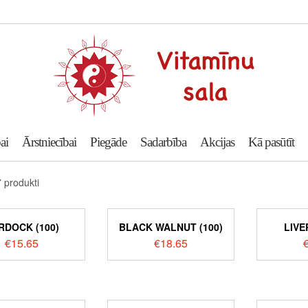
ai
Ārstniecībai
Piegāde
Sadarbība
Akcijas
Kā pasūtīt
7 produkti
RDOCK (100)
BLACK WALNUT (100)
LIVE
€
15.65
€
18.65