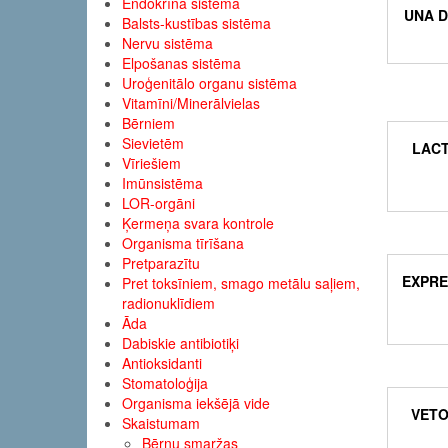
Endokrīnā sistēma
UNA D
Balsts-kustības sistēma
Nervu sistēma
Elpošanas sistēma
Uroģenitālo organu sistēma
Vitamīni/Minerālvielas
Bērniem
Sievietēm
LACT
Vīriešiem
Imūnsistēma
LOR-orgāni
Ķermeņa svara kontrole
Organisma tīrīšana
Pretparazītu
EXPRE
Pret toksīniem, smago metālu saļiem,
radionuklīdiem
Āda
Dabiskie antibiotiķi
Antioksidanti
Stomatoloģija
Organisma iekšējā vide
VETO
Skaistumam
Bērnu smaržas