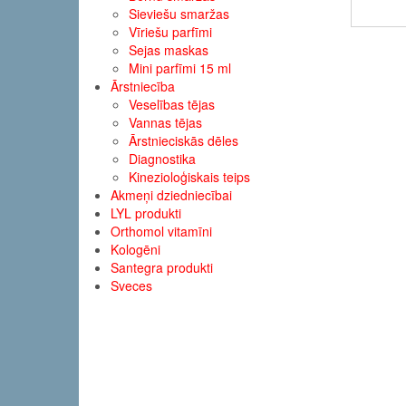
Sieviešu smaržas
Vīriešu parfīmi
Sejas maskas
Mini parfīmi 15 ml
Ārstniecība
Veselības tējas
Vannas tējas
Ārstnieciskās dēles
Diagnostika
Kinezioloģiskais teips
Akmeņi dziedniecībai
LYL produkti
Orthomol vitamīni
Kologēni
Santegra produkti
Sveces