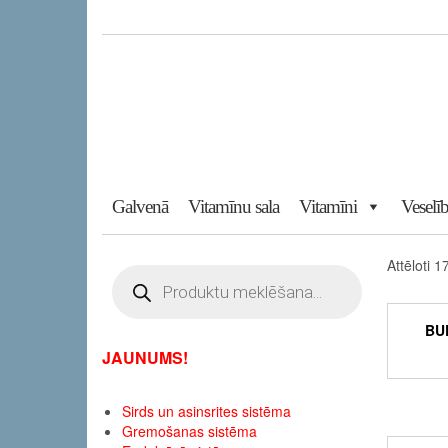
Skip
to
the
content
Galvenā
Vitamīnu sala
Vitamīni
Veselīb
Attēloti 1
Products
search
BU
JAUNUMS!
Sirds un asinsrites sistēma
Gremošanas sistēma