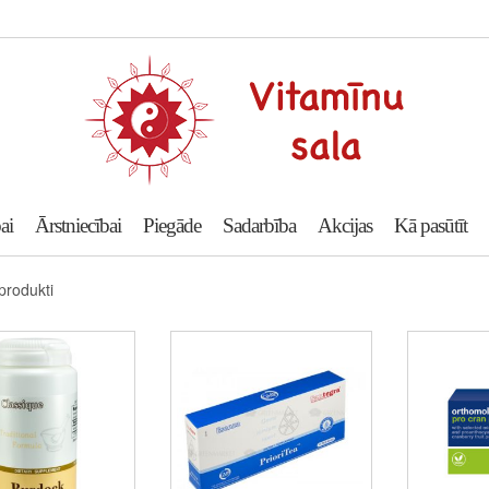
ai
Ārstniecībai
Piegāde
Sadarbība
Akcijas
Kā pasūtīt
 produkti