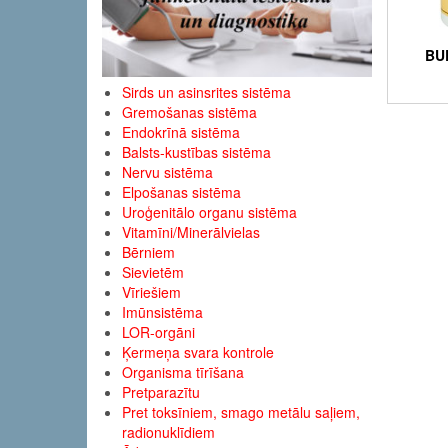
BU
Sirds un asinsrites sistēma
Gremošanas sistēma
Endokrīnā sistēma
Balsts-kustības sistēma
Nervu sistēma
Elpošanas sistēma
Uroģenitālo organu sistēma
Vitamīni/Minerālvielas
Bērniem
Sievietēm
Vīriešiem
Imūnsistēma
LOR-orgāni
Ķermeņa svara kontrole
Organisma tīrīšana
Pretparazītu
Pret toksīniem, smago metālu saļiem,
radionuklīdiem