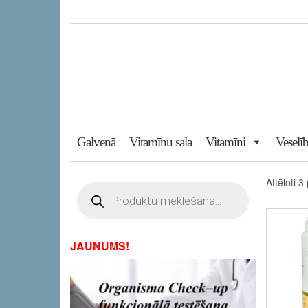
Skip
to
the
content
Galvenā
Vitamīnu sala
Vitamīni
Veselīb
Attēloti 3
Products
search
JAUNUMS!