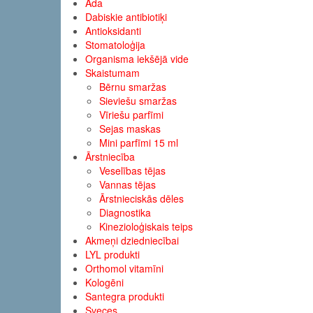
Āda
Dabiskie antibiotiķi
Antioksidanti
Stomatoloģija
Organisma iekšējā vide
Skaistumam
Bērnu smaržas
Sieviešu smaržas
Vīriešu parfīmi
Sejas maskas
Mini parfīmi 15 ml
Ārstniecība
Veselības tējas
Vannas tējas
Ārstnieciskās dēles
Diagnostika
Kinezioloģiskais teips
Akmeņi dziedniecībai
LYL produkti
Orthomol vitamīni
Kologēni
Santegra produkti
Sveces