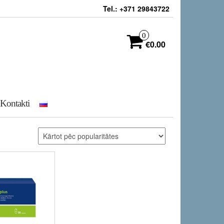
Tel.: +371 29843722
0
€0.00
Kontakti