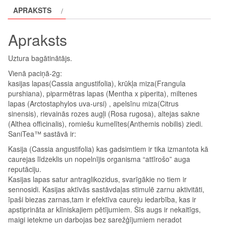
APRAKSTS
Apraksts
Uztura bagātinātājs.
Vienā paciņā-2g:
kasijas lapas(Cassia angustifolia), krūkļa miza(Frangula
purshiana), piparmētras lapas (Mentha x piperita), miltenes
lapas (Arctostaphylos uva-ursi) , apelsīnu miza(Citrus
sinensis), rievainās rozes augļi (Rosa rugosa), altejas sakne
(Althea officinalis), romiešu kumelītes(Anthemis nobilis) ziedi.
SaniTea™ sastāvā ir:
Kasija (Cassia angustifolia) kas gadsimtiem ir tika izmantota kā
caurejas līdzeklis un nopelnījis organisma “attīrošo” auga
reputāciju.
Kasijas lapas satur antraglikozidus, svarīgākie no tiem ir
sennosidi. Kasijas aktīvās sastāvdaļas stimulē zarnu aktivitāti,
īpaši biezas zarnas,tam ir efektīva caureju iedarbība, kas ir
apstiprināta ar klīniskajiem pētījumiem. Šīs augs ir nekaitīgs,
maigi ietekme un darbojas bez sarežģījumiem neradot