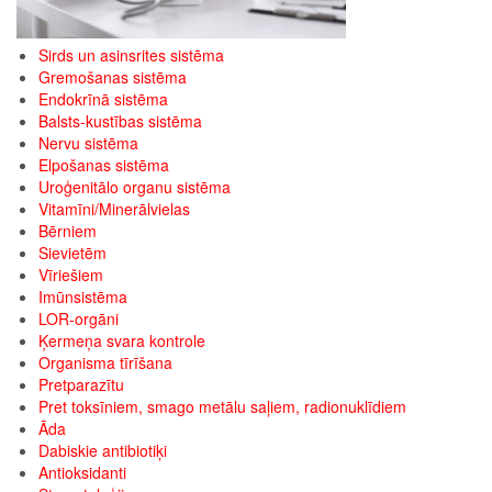
Sirds un asinsrites sistēma
Gremošanas sistēma
Endokrīnā sistēma
Balsts-kustības sistēma
Nervu sistēma
Elpošanas sistēma
Uroģenitālo organu sistēma
Vitamīni/Minerālvielas
Bērniem
Sievietēm
Vīriešiem
Imūnsistēma
LOR-orgāni
Ķermeņa svara kontrole
Organisma tīrīšana
Pretparazītu
Pret toksīniem, smago metālu saļiem, radionuklīdiem
Āda
Dabiskie antibiotiķi
Antioksidanti