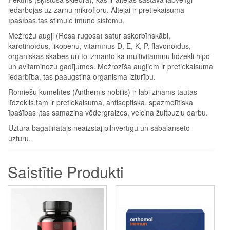
iedarbojas uz zarnu mikrofloru. Altejai ir pretiekaisuma
īpašības,tas stimulē imūno sistēmu.
Mežrožu augļi (Rosa rugosa) satur askorbīnskābi,
karotinoīdus, likopēnu, vitamīnus D, E, K, P, flavonoīdus,
organiskās skābes un to izmanto kā multivitamīnu līdzekli hipo-
un avitaminozu gadījumos. Mežrozīša augļiem ir pretiekaisuma
iedarbība, tas paaugstina organisma izturību.
Romiešu kumelītes (Anthemis nobilis) ir labi zināms tautas
līdzeklis,tam ir pretiekaisuma, antiseptiska, spazmolītiska
īpašības ,tas samazina vēdergraizes, veicina žultpuzlu darbu.
Uztura bagātinātājs neaizstāj pilnvertīgu un sabalansēto
uzturu.
Saistītie Produkti