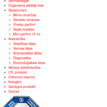
Stomatoloģija
Organisma iekšējā vide
Skaistumam
Bērnu smaržas
Sieviešu smaržas
Vīriešu parfīmi
Sejas maskas
Mini parfīmi 15 ml
Ārstniecība
Veselības tējas
Vannas tējas
Ārstnieciskās dēles
Diagnostika
Kinezioloģiskais teips
Akmeņi dziedniecībai
LYL produkti
Orthomol vitamīni
Kologēni
Santegra produkti
Sveces