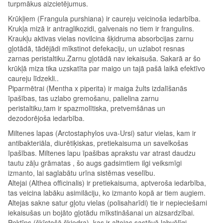
turpmākus aizcietējumus.
Krūkļiem (Frangula purshiana) ir caureju veicinoša iedarbība.
Krukļa mizā ir antraglikozidi, galvenais no tiem ir frangulins.
Kraukļu aktivas vielas novilcina šķidruma absorbcijas zarnu
gļotādā, tādējādi mīkstinot defekaciju, un uzlabot resnas
zarnas peristaltiku.Zarnu gļotādā nav iekaisuša. Sakarā ar šo
krūkļā miza tika uzskatīta par maigo un tajā pašā laikā efektīvo
caureju līdzekli..
Piparmētrai (Mentha x piperita) ir maiga žults izdalīšanās
īpašības, tas uzlabo gremošanu, palielina zarnu
peristaltiku,tam ir spazmolītiska, pretvemšānas un
dezodorējoša iedarbība.
Miltenes lapas (Arctostaphylos uva-Ursi) satur vielas, kam ir
antibakteriāla, diurētiķiskas, pretiekaisuma un savelkošas
īpašības. Miltenes lapu īpašibas aprakstu var atrast daudzu
tautu zāļu grāmatas , šo augs gadsimtiem ilgi veiksmīgi
izmanto, lai saglabātu urīna sistēmas veselību.
Altejai (Althea officinalis) ir pretiekaisuma, aptveroša iedarbība,
tas veicina labāku asimilāciju, ko izmanto kopā ar tiem augiem.
Altejas sakne satur gļotu vielas (polisaharīdi) tie ir nepieciešami
iekaisušas un bojāto gļotādu mīkstināšanai un aizsardzībai.
Pektīns (šķīstošā šķiedra), kas ir altejas sastāvā labvēlīgi