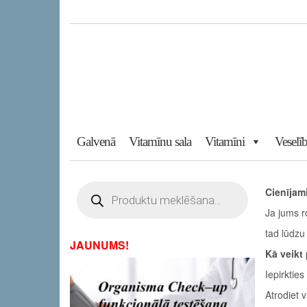
Skip
to
the
content
Galvenā
Vitamīnu sala
Vitamīni
Veselīb
Products
Cienījami
search
Ja jums r
tad lūdzu
JAUNUMS!
Kā veikt
Iepirkties
Atrodiet 