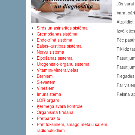
Jūs varat
Varat pār
Aizpildiet
Sirds un asinsrites sistēma
Izvēlieti
Gremošanas sistēma
Endokrīnā sistēma
Pēc pasūt
Balsts-kustības sistēma
Tiklīdz t
Nervu sistēma
Elpošanas sistēma
Pasūtījum
Uroģenitālo organu sistēma
Pasūtījum
Vitamīni/Minerālvielas
Bērniem
Piegādes 
Sievietēm
Par visie
Vīriešiem
Imūnsistēma
Rēķina ap
LOR-orgāni
Ķermeņa svara kontrole
Organisma tīrīšana
Pretparazītu
Pret toksīniem, smago metālu saļiem,
radionuklīdiem