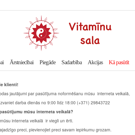
ai
Ārstniecībai
Piegāde
Sadarbība
Akcijas
Kā pasūtīt
e klienti!
odas jautājumi par pasūtījuma noformēšanu mūsu interneta veikalā,
 zvaniet darba dienās no 9:00 līdz 18:00 (+371) 29843722
 pasūtījumu mūsu interneta veikalā?
 mūsu interneta veikalā ir viegli un ērti.
vajadzīgo preci, pievienojiet preci savam iepirkumu grozam.