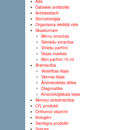
Āda
Dabiskie antibiotiķi
Antioksidanti
Stomatoloģija
Organisma iekšējā vide
Skaistumam
Bērnu smaržas
Sieviešu smaržas
Vīriešu parfīmi
Sejas maskas
Mini parfīmi 15 ml
Ārstniecība
Veselības tējas
Vannas tējas
Ārstnieciskās dēles
Diagnostika
Kinezioloģiskais teips
Akmeņi dziedniecībai
LYL produkti
Orthomol vitamīni
Kologēni
Santegra produkti
Sveces