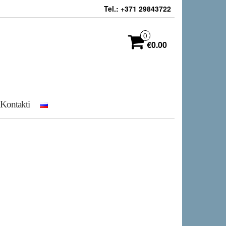
Tel.: +371 29843722
0
€0.00
Kontakti