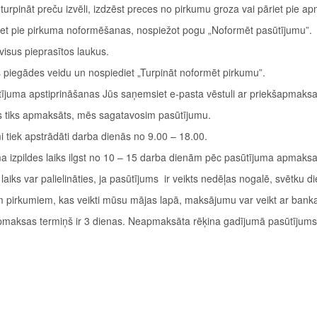
 turpināt preču izvēli, izdzēst preces no pirkumu groza vai pāriet pie a
iet pie pirkuma noformēšanas, nospiežot pogu „Noformēt pasūtījumu”.
 visus pieprasītos laukus.
es piegādes veidu un nospiediet „Turpināt noformēt pirkumu”.
ījuma apstiprināšanas Jūs saņemsiet e-pasta vēstuli ar priekšapmaksa
as tiks apmaksāts, mēs sagatavosim pasūtījumu.
i tiek apstrādāti darba dienās no 9.00 – 18.00.
a izpildes laiks ilgst no 10 – 15 darba dienām pēc pasūtījuma apmaksas
laiks var palielināties, ja pasūtījums ir veikts nedēļas nogalē, svētku d
m pirkumiem, kas veikti mūsu mājas lapā, maksājumu var veikt ar bank
maksas termiņš ir 3 dienas. Neapmaksāta rēķina gadījumā pasūtījums a