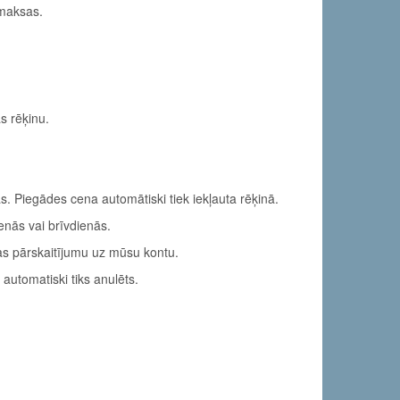
pmaksas.
s rēķinu.
. Piegādes cena automātiski tiek iekļauta rēķinā.
ienās vai brīvdienās.
as pārskaitījumu uz mūsu kontu.
utomatiski tiks anulēts.