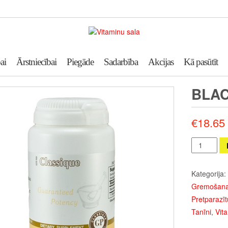
ai
Ārstniecībai
Piegāde
Sadarbība
Akcijas
Kā pasūtīt
BLAC
€
18.65
Black
Walnut
(100)
Kategorija:
daudzums
Gremošana
Pretparazīt
Tanīni
,
Vita