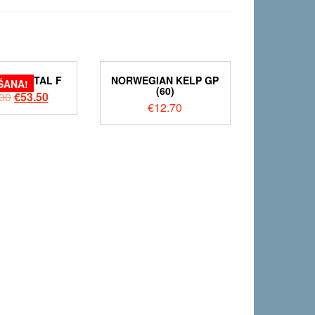
MOL VITAL F
NORWEGIAN KELP GP
ŠANA!
(60)
00
€
53.50
€
12.70