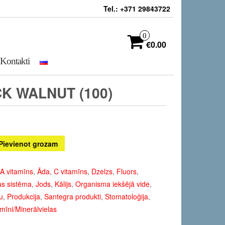
Tel.: +371 29843722
0
€0.00
Kontakti
K WALNUT (100)
Pievienot grozam
A vitamīns
,
Āda
,
C vitamīns
,
Dzelzs
,
Fluors
,
s sistēma
,
Jods
,
Kālijs
,
Organisma iekšējā vide
,
u
,
Produkcija
,
Santegra produkti
,
Stomatoloģija
,
mīni/Minerālvielas