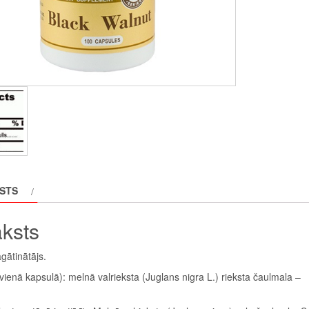
STS
ksts
gātinātājs.
vienā kapsulā): melnā valrieksta (Juglans nigra L.) rieksta čaulmala –