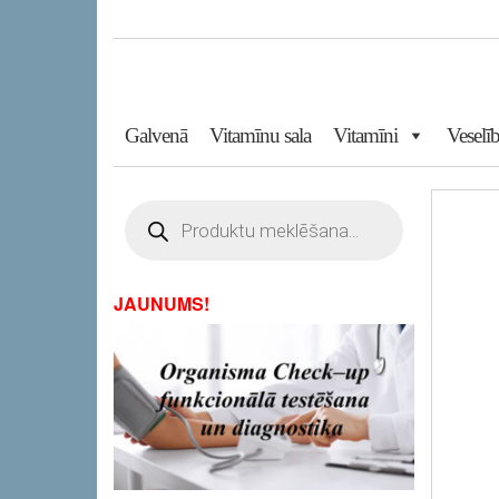
Skip
to
the
content
Galvenā
Vitamīnu sala
Vitamīni
Veselīb
Products
search
JAUNUMS!