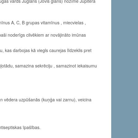
 Sugas vārds Juglans (Jovis glans) nozīmē Jupitera
amīnus A, C, B grupas vitamīnus , miecvielas ,
īpaši noderīgs cilvēkiem ar novājināto imūnas
, kas darbojas kā viegls caurejas līdzeklis pret
 gļotādu, samazina sekrēciju , samazinot iekaisumu
n vēdera uzpūšanās (kuņģa vai zarnu), veicina
tiseptiskas īpašības.