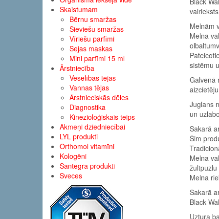
Black Wal
Skaistumam
valriekst
Bērnu smaržas
Melnām va
Sieviešu smaržas
Melna val
Vīriešu parfīmi
olbaltumv
Sejas maskas
Pateicoti
Mini parfīmi 15 ml
sistēmu u
Ārstniecība
Veselības tējas
Galvenā m
Vannas tējas
aizcietēju
Ārstnieciskās dēles
Juglans n
Diagnostika
un uzlab
Kinezioloģiskais teips
Akmeņi dziedniecībai
Sakarā ar
LYL produkti
Šim produ
Orthomol vitamīni
Tradicion
Kologēni
Melna va
Santegra produkti
žultpuzlu
Sveces
Melna rie
Sakarā ar
Black Wal
Uztura ba