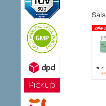
Sais
IZPĀR
LYL ZE
€
2