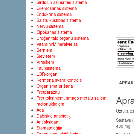
Sirds un asinsrites sistēma
Gremošanas sistēma
Endokrīnā sistēma
Balsts-kustības sistēma
Nervu sistēma
Elpošanas sistēma
Uroģenitālo organu sistēma
Vitamīni/Minerālvielas
Bērniem
Sievietēm
Vīriešiem
Imūnsistēma
LOR-orgāni
Ķermeņa svara kontrole
APRAK
Organisma tīrīšana
Pretparazītu
Apra
Pret toksīniem, smago metālu saļiem,
radionuklīdiem
Āda
Uztura ba
Dabiskie antibiotiķi
Sastāvs (
Antioksidanti
430 mg;
Stomatoloģija
Organisma iekšējā vide