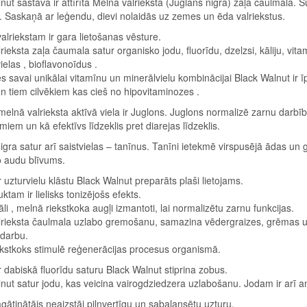
nut sastāvā ir attīrīta Melnā valrieksta (Juglans nigra) zaļa čaulmala.
s. Saskaņā ar leģendu, dievi nolaidās uz zemes un ēda valriekstus.
lriekstam ir gara lietošanas vēsture.
rieksta zaļa čaumala satur organisko jodu, fluorīdu, dzelzsi, kāliju, vit
ielas , bioflavonoīdus .
es savai unikālai vitamīnu un minerālvielu kombinācijai Black Walnut ir 
n tiem cilvēkiem kas cieš no hipovitaminozes .
elnā valrieksta aktīvā viela ir Juglons. Juglons normalizē zarnu darbību
miem un kā efektīvs līdzeklis pret diarejas līdzeklis.
igra satur arī saistvielas – tanīnus. Tanīni ietekmē virspusējā ādas un
o audu blīvums.
 uzturvielu klāstu Black Walnut preparāts plaši lietojams.
ktam ir lielisks tonizējošs efekts.
āli , melnā riekstkoka augļi izmantoti, lai normalizētu zarnu funkcijas.
lrieksta čaulmala uzlabo gremošanu, samazina vēdergraizes, grēmas u
 darbu.
kstkoks stimulē reģenerācijas procesus organismā.
 dabiskā fluorīdu saturu Black Walnut stiprina zobus.
nut satur jodu, kas veicina vairogdziedzera uzlabošanu. Jodam ir arī an
gātinātājs neaizstāj pilnvertīgu un sabalansētu uzturu.