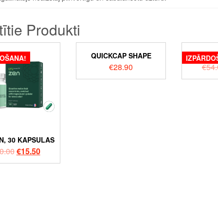
tītie Produkti
QUICKCAP SHAPE
ORTHO
DOŠANA!
IZPĀRDO
€
28.90
€
54.
N, 30 KAPSULAS
0.00
€
15.50