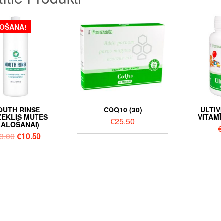
DOŠANA!
OUTH RINSE
COQ10 (30)
ULTIV
ZEKLIS MUTES
VITAM
€
25.50
KALOŠANAI)
3.00
€
10.50