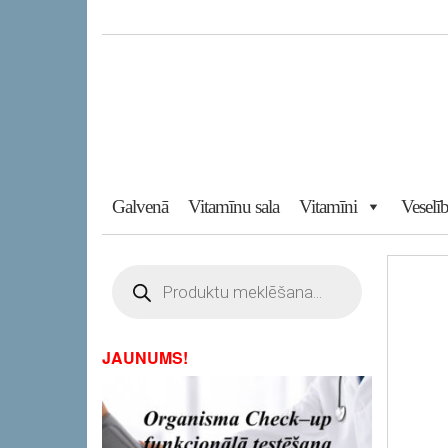
Skip
to
the
content
Galvenā
Vitamīnu sala
Vitamīni
Veselīb
Products
search
JAUNUMS!