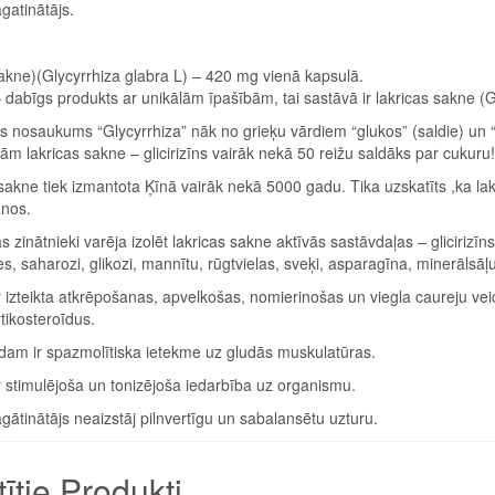
gatinātājs.
sakne)(Glycyrrhiza glabra L) – 420 mg vienā kapsulā.
– dabīgs produkts ar unikālām īpašībām, tai sastāvā ir lakricas sakne (G
is nosaukums “Glycyrrhiza” nāk no grieķu vārdiem “glukos” (saldie) un “
ām lakricas sakne – glicirizīns vairāk nekā 50 reižu saldāks par cukuru!
sakne tiek izmantota Ķīnā vairāk nekā 5000 gadu. Tika uzskatīts ,ka lakri
nos.
zinātnieki varēja izolēt lakricas sakne aktīvās sastāvdaļas – glicirizīns, g
es, saharozi, glikozi, mannītu, rūgtvielas, sveķi, asparagīna, minerālsāļu
ir izteikta atkrēpošanas, apvelkošas, nomierinošas un viegla caureju vei
tikosteroīdus.
zidam ir spazmolītiska ietekme uz gludās muskulatūras.
ir stimulējoša un tonizējoša iedarbība uz organismu.
gātinātājs neaizstāj pilnvertīgu un sabalansētu uzturu.
tītie Produkti