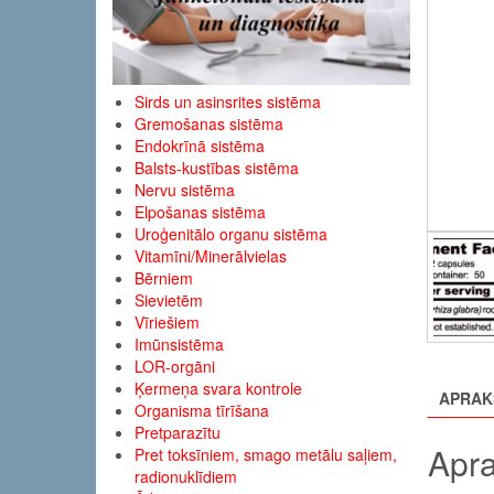
Sirds un asinsrites sistēma
Gremošanas sistēma
Endokrīnā sistēma
Balsts-kustības sistēma
Nervu sistēma
Elpošanas sistēma
Uroģenitālo organu sistēma
Vitamīni/Minerālvielas
Bērniem
Sievietēm
Vīriešiem
Imūnsistēma
LOR-orgāni
Ķermeņa svara kontrole
APRAK
Organisma tīrīšana
Pretparazītu
Apra
Pret toksīniem, smago metālu saļiem,
radionuklīdiem