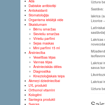
Āda
Uztura ba
Dabiskie antibiotiķi
Sastāvs:
Antioksidanti
Stomatoloģija
lakrica (
Organisma iekšējā vide
Licorice 
Skaistumam
Latīniska
Bērnu smaržas
sastāvdaļ
Sieviešu smaržas
Vīriešu parfīmi
Lakricas 
Sejas maskas
novecoša
Mini parfīmi 15 ml
Mūsdienās 
Ārstniecība
isoflavon
Veselības tējas
Vannas tējas
Lakricai 
Ārstnieciskās dēles
savus kor
Diagnostika
Likvirito
Kinezioloģiskais teips
Akmeņi dziedniecībai
Lakricai 
LYL produkti
Uztura ba
Orthomol vitamīni
Kologēni
Santegra produkti
Sais
Sveces