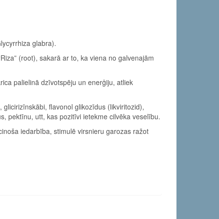
lycyrrhiza glabra).
Riza” (root), sakarā ar to, ka viena no galvenajām
ca palielinā dzīvotspēju un enerģiju, atliek
licirizīnskābi, flavonol glikozīdus (likviritozid),
s, pektīnu, utt, kas pozitīvi ietekme cilvēka veselību.
cinoša iedarbība, stimulē virsnieru garozas ražot