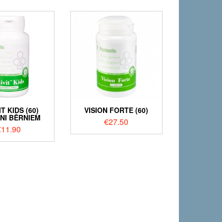
IT KIDS (60)
VISION FORTE (60)
ĪNI BĒRNIEM
€
27.50
€
11.90