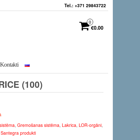
Tel.: +371 29843722
0
€0.00
Kontakti
RICE (100)
ā
sistēma
,
Gremošanas sistēma
,
Lakrica
,
LOR-orgāni
,
,
Santegra produkti