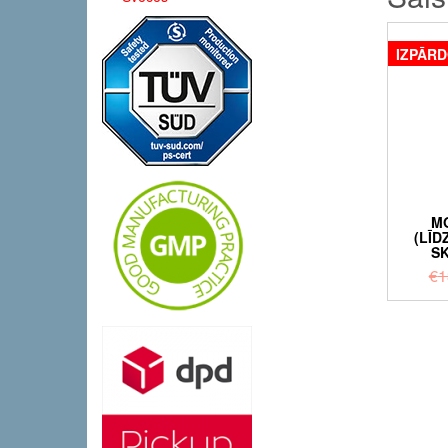
IZPĀR
M
(LĪD
S
€
1