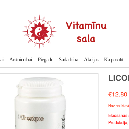
ai
Ārstniecībai
Piegāde
Sadarbība
Akcijas
Kā pasūtīt
LICO
€
12.80
Nav noliktav
Elpošanas 
Produkcija