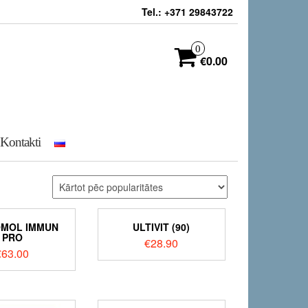
Tel.: +371 29843722
0
€0.00
Kontakti
MOL IMMUN
ULTIVIT (90)
PRO
€
28.90
€
63.00