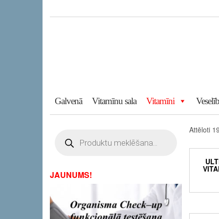
Skip
to
the
content
Galvenā
Vitamīnu sala
Vitamīni
Veselīb
Attēloti 1
Products
search
ULTI
VITA
JAUNUMS!