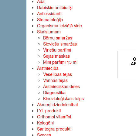
Āda
Dabiskie antibiotiķi
Antioksidanti
Stomatoloģija
Organisma iekšējā vide
Skaistumam
Bērnu smaržas
Sieviešu smaržas
Vīriešu parfīmi
Sejas maskas
Mini parfīmi 15 ml
A
Ārstniecība
Veselības tējas
Vannas tējas
Ārstnieciskās dēles
Diagnostika
Kinezioloģiskais teips
Akmeņi dziedniecībai
LYL produkti
Orthomol vitamīni
Kologēni
Santegra produkti
Sveces