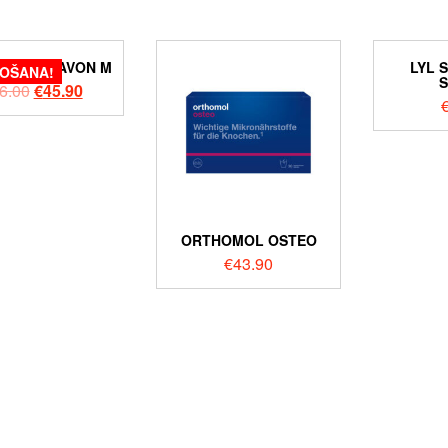
MOL FLAVON M
LYL S
DOŠANA!
S
6.00
€
45.90
ORTHOMOL OSTEO
€
43.90