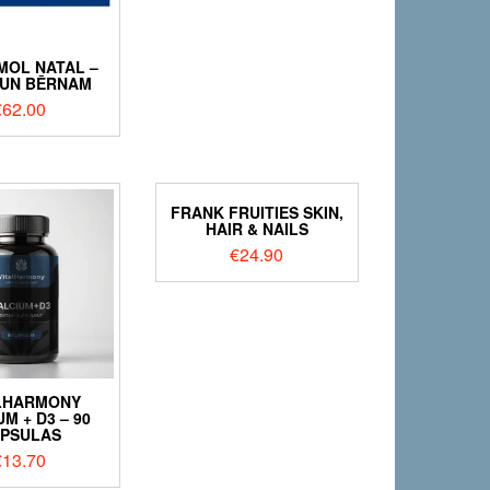
OL NATAL –
 UN BĒRNAM
€
62.00
FRANK FRUITIES SKIN,
HAIR & NAILS
€
24.90
LHARMONY
M + D3 – 90
PSULAS
€
13.70