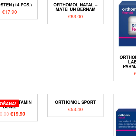
TEN (14 PCS.)
ORTHOMOL NATAL –
MĀTEI UN BĒRNAM
€
17.90
€
63.00
ORTHOM
LA
PĀRM
OMOL VITAMIN
ORTHOMOL SPORT
DOŠANA!
D3+K2
€
53.40
0.00
€
19.90