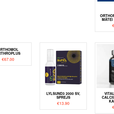
ORTHOM
MĀTEI
ORTHOMOL
RTHROPLUS
€
67.00
LYLSUND3 2000 SV,
VITA
SPREJS
CALCIU
KA
€
13.90