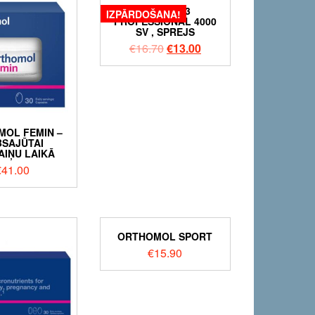
LYLSUND3
IZPĀRDOŠANA!
PROFESSIONAL 4000
SV , SPREJS
€
16.70
€
13.00
OL FEMIN –
BSAJŪTAI
AIŅU LAIKĀ
€
41.00
ORTHOMOL SPORT
€
15.90