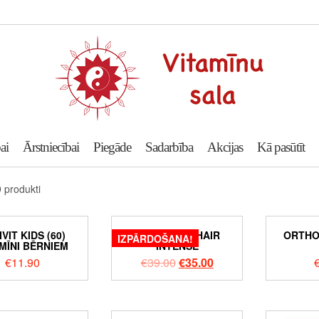
ai
Ārstniecībai
Piegāde
Sadarbība
Akcijas
Kā pasūtīt
9 produkti
VIT KIDS (60)
ORTHOMOL HAIR
ORTHO
IZPĀRDOŠANA!
MĪNI BĒRNIEM
INTENSE
€
11.90
€
39.00
€
35.00