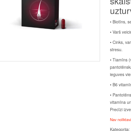
skai
uztur
• Biotīns, 
• Varš veic
• Cinks, va
stresu.
• Tiamīns (
pantotēnsk
ieguves vie
• B6 vitamī
• Pantotēn
vitamīna un
Precīzi izv
Nav noliktav
Kategorija: