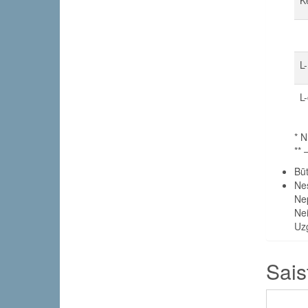
>
L
L-
* N
** 
Būt
Nes
Nep
Nei
Uz
Sais