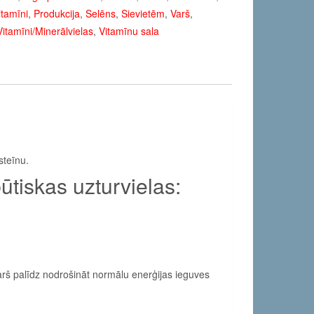
itamīni
,
Produkcija
,
Selēns
,
Sievietēm
,
Varš
,
Vitamīni/Minerālvielas
,
Vitamīnu sala
steīnu.
tiskas uzturvielas:
arš palīdz nodrošināt normālu enerģijas ieguves