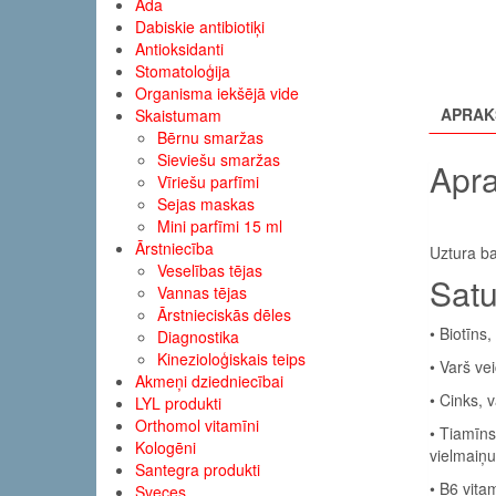
Āda
Dabiskie antibiotiķi
Antioksidanti
Stomatoloģija
Organisma iekšējā vide
APRAK
Skaistumam
Bērnu smaržas
Sieviešu smaržas
Apra
Vīriešu parfīmi
Sejas maskas
Mini parfīmi 15 ml
Ārstniecība
Uztura ba
Veselības tējas
Satu
Vannas tējas
Ārstnieciskās dēles
• Biotīns
Diagnostika
Kinezioloģiskais teips
• Varš ve
Akmeņi dziedniecībai
• Cinks, 
LYL produkti
Orthomol vitamīni
• Tiamīns
Kologēni
vielmaiņu
Santegra produkti
• B6 vita
Sveces