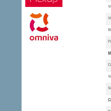
V
V
B
P
M
C
V
S
C
K