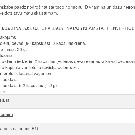
nskābe palīdz nodrošināt steroīdo hormonu, D vitamīna un dažu neirom
zveidots tavu matu skaistumam.
BAGĀTINĀTĀJS. UZTURA BAGĀTINĀTĀJS NEAIZSTĀJ PILNVĒRTĪG
pakojums
dienu devas (60 kapsulas): 2 kapsulas dienā.
to masa: 36 g.
etošana
ru dienu iedzeriet 2 kapsulas (=dienas deva) ēšanas laikā vai pēc ēša
ru kapsulu var lietot atsevišķā ēdienreizē.
mērots lietošanai vegāniem.
enas deva
nas deva ir 2 kapsulas (1,2 g)
turs
aturs
itamīni
iamīns (vitamīns B1)