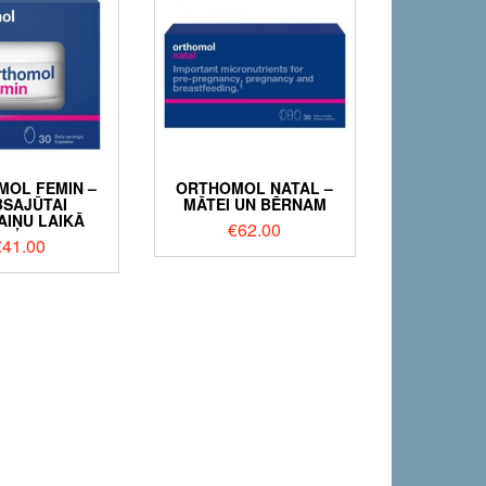
OL FEMIN –
ORTHOMOL NATAL –
BSAJŪTAI
MĀTEI UN BĒRNAM
AIŅU LAIKĀ
€
62.00
€
41.00