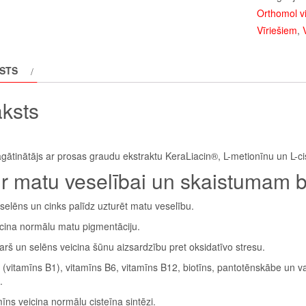
Orthomol v
Vīriešiem
,
STS
ksts
gātinātājs ar prosas graudu ekstraktu KeraLiacin®, L-metionīnu un L-ci
r matu veselībai un skaistumam bū
, selēns un cinks palīdz uzturēt matu veselību.
icina normālu matu pigmentāciju.
varš un selēns veicina šūnu aizsardzību pret oksidatīvo stresu.
 (vitamīns B1), vitamīns B6, vitamīns B12, biotīns, pantotēnskābe un v
.
mīns veicina normālu cisteīna sintēzi.