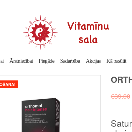
ai
Ārstniecībai
Piegāde
Sadarbība
Akcijas
Kā pasūtīt
ORTH
OŠANA!
€
39.00
Satur