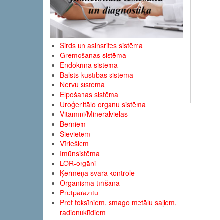
Sirds un asinsrites sistēma
Gremošanas sistēma
Endokrīnā sistēma
Balsts-kustības sistēma
Nervu sistēma
Elpošanas sistēma
Uroģenitālo organu sistēma
Vitamīni/Minerālvielas
Bērniem
Sievietēm
Vīriešiem
Imūnsistēma
LOR-orgāni
Ķermeņa svara kontrole
Organisma tīrīšana
Pretparazītu
Pret toksīniem, smago metālu saļiem,
radionuklīdiem