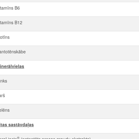
itamīns B6
itamīns B12
iotīns
antotēnskābe
inerālvielas
inks
arš
elēns
itas sastāvdaļas
®
eraLiacin
(patentēts prosas graudu ekstrakts)