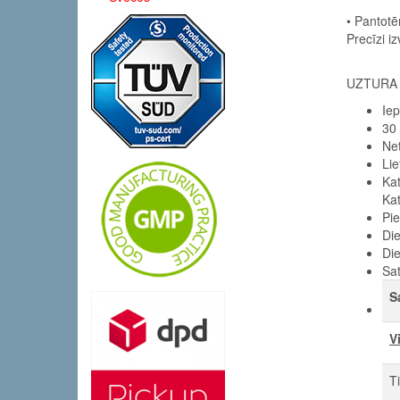
• Pantotē
Precīzi i
UZTURA 
Ie
30 
Ne
Li
Kat
Kat
Pie
Di
Die
Sa
S
V
T