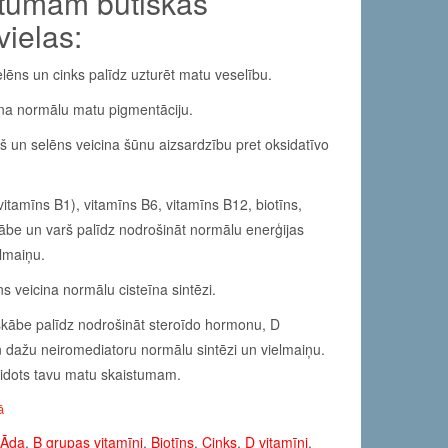
stumam būtiskas
vielas:
selēns un cinks palīdz uzturēt matu veselību.
ina normālu matu pigmentāciju.
rš un selēns veicina šūnu aizsardzību pret oksidatīvo
vitamīns B1), vitamīns B6, vitamīns B12, biotīns,
ābe un varš palīdz nodrošināt normālu enerģijas
lmaiņu.
ns veicina normālu cisteīna sintēzi.
skābe palīdz nodrošināt steroīdo hormonu, D
 dažu neiromediatoru normālu sintēzi un vielmaiņu.
eidots tavu matu skaistumam.
ā
Āda
,
B grupas vitamīni
,
Biotīns
,
Cinks
,
D vitamīni
,