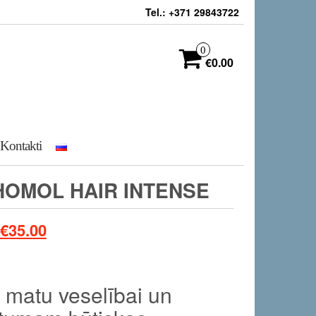
Tel.: +371 29843722
0
€0.00
Kontakti
OMOL HAIR INTENSE
€
35.00
 matu veselībai un