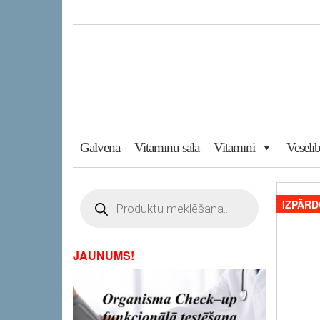
Skip
to
the
content
Galvenā
Vitamīnu sala
Vitamīni
Veselīb
Products
search
IZPĀRD
JAUNUMS!