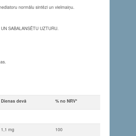
ediatoru normālu sintēzi un vielmaiņu.
U UN SABALANSĒTU UZTURU.
nas.
Dienas devā
% no NRV*
1,1 mg
100