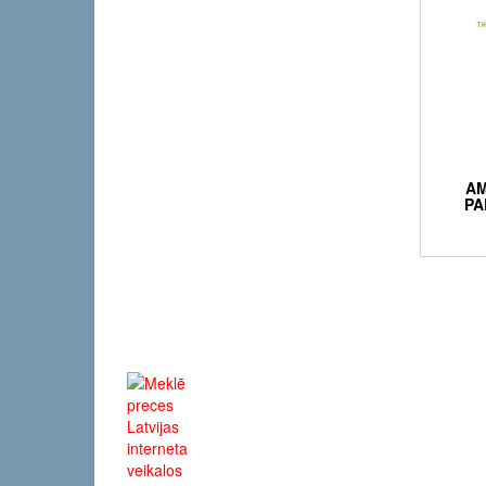
AM
PA