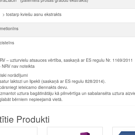
 tostarp kviešu asnu ekstrakts
-metionīns
cisteīns
RV – uzturvielu atsauces vērtība, saskaņā ar ES regulu Nr. 1169/2011
– NRV nav noteikta
iski norādījumi
atur laktozi un lipekli (saskaņā ar ES regulu 828/2014).
ārsniegt ieteicamo diennakts devu.
zmantot uztura bagātinātāju kā pilnvērtīga un sabalansēta uztura aizvie
glabāt bērniem nepieejamā vietā.
tītie Produkti