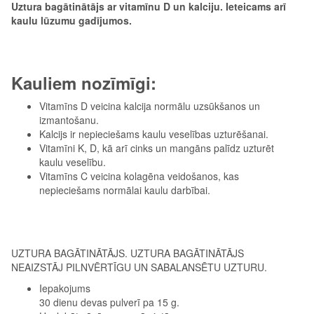
Uztura bagātinātājs ar vitamīnu D un kalciju. Ieteicams arī
kaulu lūzumu gadījumos.
Kauliem nozīmīgi:
Vitamīns D veicina kalcija normālu uzsūkšanos un
izmantošanu.
Kalcijs ir nepieciešams kaulu veselības uzturēšanai.
Vitamīni K, D, kā arī cinks un mangāns palīdz uzturēt
kaulu veselību.
Vitamīns C veicina kolagēna veidošanos, kas
nepieciešams normālai kaulu darbībai.
UZTURA BAGĀTINĀTĀJS. UZTURA BAGĀTINĀTĀJS
NEAIZSTĀJ PILNVĒRTĪGU UN SABALANSĒTU UZTURU.
Iepakojums
30 dienu devas pulverī pa 15 g.