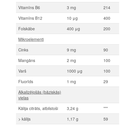
Vitamīns B6
3 mg
214
Vitamīns B12
10 μg
400
Folskābe
400 μg
200
Mikroelementi
Cinks
9 mg
90
Mangāns
2 mg
100
Varš
1000 μg
100
Fluorīds
1 mg
29
Alkalizējošās (bāziskās)
vielas
Kālija citrāts, atbilstoši
3,24 g
***
> kālijs
1,17 g
59