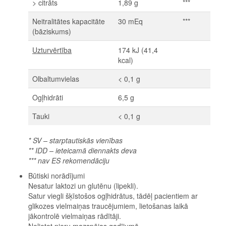
> citrāts
1,89 g
***
Neitralitātes kapacitāte
30 mEq
***
(bāziskums)
Uzturvērtība
174 kJ (41,4
kcal)
Olbaltumvielas
< 0,1 g
Ogļhidrāti
6,5 g
Tauki
< 0,1 g
* SV – starptautiskās vienības
** IDD – ieteicamā diennakts deva
*** nav ES rekomendāciju
Būtiski norādījumi
Nesatur laktozi un glutēnu (lipekli).
Satur viegli šķīstošos ogļhidrātus, tādēļ pacientiem ar
glikozes vielmaiņas traucējumiem, lietošanas laikā
jākontrolē vielmaiņas rādītāji.
Nelietot nieru mazspējas gadījumā.