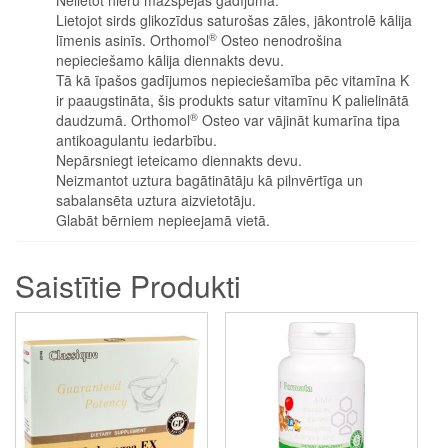
Lietojot sirds glikozīdus saturošas zāles, jākontrolē kālija
®
līmenis asinīs. Orthomol
Osteo nenodrošina
nepieciešamo kālija diennakts devu.
Tā kā īpašos gadījumos nepieciešamība pēc vitamīna K
ir paaugstināta, šis produkts satur vitamīnu K palielinātā
®
daudzumā. Orthomol
Osteo var vājināt kumarīna tipa
antikoagulantu iedarbību.
Nepārsniegt ieteicamo diennakts devu.
Neizmantot uztura bagātinātāju kā pilnvērtīga un
sabalansēta uztura aizvietotāju.
Glabāt bērniem nepieejamā vietā.
Saistītie Produkti