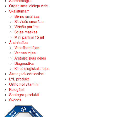
Stomatoloģija
Organisma iekšējā vide
Skaistumam
Bērnu smaržas
Sieviešu smaržas
Vīriešu parfīmi
Sejas maskas
Mini parfīmi 15 ml
Ārstniecība
Veselības tējas
Vannas tējas
Ārstnieciskās dēles
Diagnostika
Kinezioloģiskais teips
Akmeņi dziedniecībai
LYL produkti
Orthomol vitamīni
Kologēni
Santegra produkti
Sveces