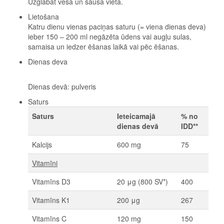
Uzglabāt vēsā un sausā vietā.
Lietošana
Katru dienu vienas paciņas saturu (= viena dienas deva)
ieber 150 – 200 ml negāzēta ūdens vai augļu sulas,
samaisa un iedzer ēšanas laikā vai pēc ēšanas.
Dienas deva
Dienas devā: pulveris
Saturs
Saturs
Ieteicamajā
% no
dienas devā
IDD**
Kalcijs
600 mg
75
Vitamīni
Vitamīns D3
20 μg (800 SV*)
400
Vitamīns K1
200 μg
267
Vitamīns C
120 mg
150