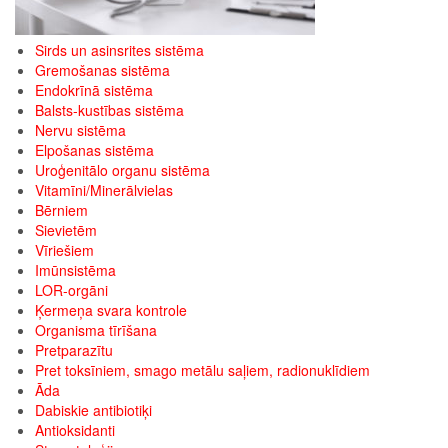
Sirds un asinsrites sistēma
Gremošanas sistēma
Endokrīnā sistēma
Balsts-kustības sistēma
Nervu sistēma
Elpošanas sistēma
Uroģenitālo organu sistēma
Vitamīni/Minerālvielas
Bērniem
Sievietēm
Vīriešiem
Imūnsistēma
LOR-orgāni
Ķermeņa svara kontrole
Organisma tīrīšana
Pretparazītu
Pret toksīniem, smago metālu saļiem, radionuklīdiem
Āda
Dabiskie antibiotiķi
Antioksidanti