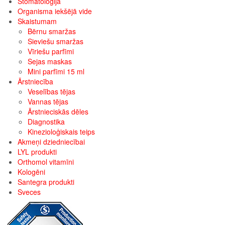
Stomatoloģija
Organisma iekšējā vide
Skaistumam
Bērnu smaržas
Sieviešu smaržas
Vīriešu parfīmi
Sejas maskas
Mini parfīmi 15 ml
Ārstniecība
Veselības tējas
Vannas tējas
Ārstnieciskās dēles
Diagnostika
Kinezioloģiskais teips
Akmeņi dziedniecībai
LYL produkti
Orthomol vitamīni
Kologēni
Santegra produkti
Sveces