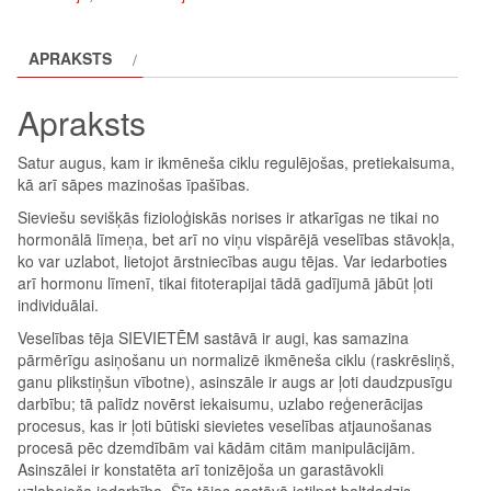
daudzums
APRAKSTS
Apraksts
Satur augus, kam ir ikmēneša ciklu regulējošas, pretiekaisuma,
kā arī sāpes mazinošas īpašības.
Sieviešu sevišķās fizioloģiskās norises ir atkarīgas ne tikai no
hormonālā līmeņa, bet arī no viņu vispārējā veselības stāvokļa,
ko var uzlabot, lietojot ārstniecības augu tējas. Var iedarboties
arī hormonu līmenī, tikai fitoterapijai tādā gadījumā jābūt ļoti
individuālai.
Veselības tēja SIEVIETĒM sastāvā ir augi, kas samazina
pārmērīgu asiņošanu un normalizē ikmēneša ciklu (raskrēsliņš,
ganu plikstiņšun vībotne), asinszāle ir augs ar ļoti daudzpusīgu
darbību; tā palīdz novērst iekaisumu, uzlabo reģenerācijas
procesus, kas ir ļoti būtiski sievietes veselības atjaunošanas
procesā pēc dzemdībām vai kādām citām manipulācijām.
Asinszālei ir konstatēta arī tonizējoša un garastāvokli
uzlabojoša iedarbība. Šīs tējas sastāvā ietilpst baltdadzis –