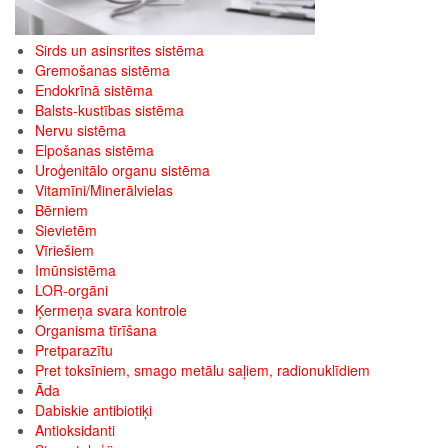
Sirds un asinsrites sistēma
Gremošanas sistēma
Endokrīnā sistēma
Balsts-kustības sistēma
Nervu sistēma
Elpošanas sistēma
Uroģenitālo organu sistēma
Vitamīni/Minerālvielas
Bērniem
Sievietēm
Vīriešiem
Imūnsistēma
LOR-orgāni
Ķermeņa svara kontrole
Organisma tīrīšana
Pretparazītu
Pret toksīniem, smago metālu saļiem, radionuklīdiem
Āda
Dabiskie antibiotiķi
Antioksidanti