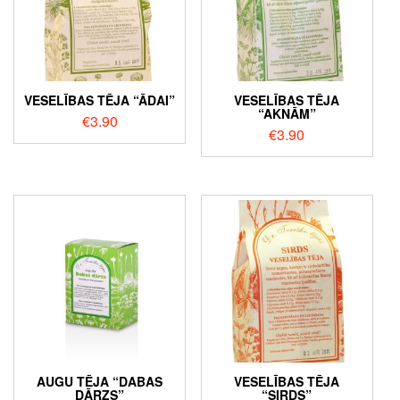
VESELĪBAS TĒJA “ĀDAI”
VESELĪBAS TĒJA
“AKNĀM”
€
3.90
€
3.90
AUGU TĒJA “DABAS
VESELĪBAS TĒJA
DĀRZS”
“SIRDS”