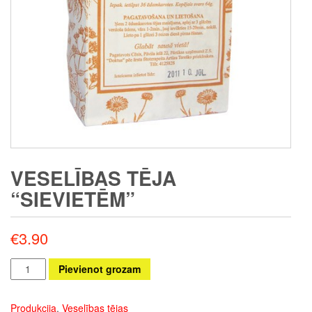
VESELĪBAS TĒJA
“SIEVIETĒM”
€
3.90
Veselības
Pievienot grozam
tēja
“SIEVIETĒM”
Produkcija
,
Veselības tējas