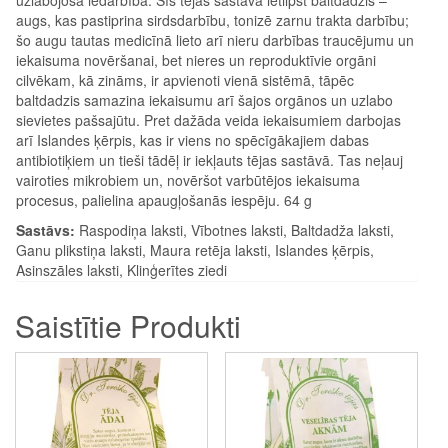
augs, kas pastiprina sirdsdarbību, tonizē zarnu trakta darbību;
šo augu tautas medicīnā lieto arī nieru darbības traucējumu un
iekaisuma novēršanai, bet nieres un reproduktīvie orgāni
cilvēkam, kā zināms, ir apvienoti vienā sistēmā, tāpēc
baltdadzis samazina iekaisumu arī šajos orgānos un uzlabo
sievietes pašsajūtu. Pret dažāda veida iekaisumiem darbojas
arī Islandes ķērpis, kas ir viens no spēcīgākajiem dabas
antibiotiķiem un tieši tādēļ ir iekļauts tējas sastāvā. Tas neļauj
vairoties mikrobiem un, novēršot varbūtējos iekaisuma
procesus, palielina apaugļošanās iespēju. 64 g
Sastāvs:
Raspodiņa laksti, Vībotnes laksti, Baltdadža laksti,
Ganu plikstiņa laksti, Maura retēja laksti, Islandes ķērpis,
Asinszāles laksti, Klinģerītes ziedi
Saistītie Produkti