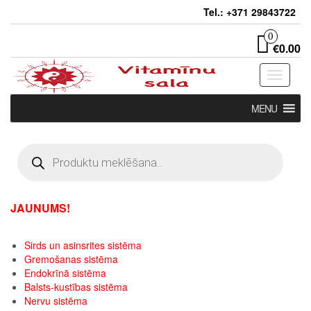
Skip
Tel.: +371 29843722
to
the
0
€0.00
content
Toggle
navigati
MENU
Products
search
JAUNUMS!
Sirds un asinsrites sistēma
Gremošanas sistēma
Endokrīnā sistēma
Balsts-kustības sistēma
Nervu sistēma