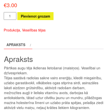
€
3.00
Augu
Pievienot grozam
tēja
“MUNDRUMS”
Produkcija
,
Veselības tējas
daudzums
APRAKSTS
Apraksts
Pārtikas augu tēja ikdienas lietošanai (maisiņos). Veselībai un
dzīvespriekam.
Tējas sastāvā radiolas sakne vairo enerģiju, kliedē miegainību,
uzlabo garastāvokli, vilkābeles ogas stiprina sirdi, asinszāles
laksti aizdzen grūtsirdību, aktivizē radošam darbam,
mežrozītes augļi ir lielisks vitamīnu avots, darbojas kā
antioksidants, tātad uztur cilvēku jaunu un mundru, pīlādžogas
mazina holesterīna līmeni un uzlabo prāta spējas, pelašķa ziedi
aktivizē vielu maiņu, neļauj krāties liekiem kilogramiem.