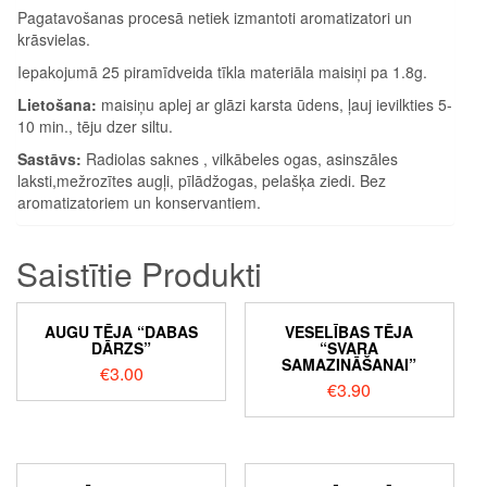
Pagatavošanas procesā netiek izmantoti aromatizatori un
krāsvielas.
Iepakojumā 25 piramīdveida tīkla materiāla maisiņi pa 1.8g.
Lietošana:
maisiņu aplej ar glāzi karsta ūdens, ļauj ievilkties 5-
10 min., tēju dzer siltu.
Sastāvs:
Radiolas saknes , vilkābeles ogas, asinszāles
laksti,mežrozītes augļi, pīlādžogas, pelašķa ziedi. Bez
aromatizatoriem un konservantiem.
Saistītie Produkti
AUGU TĒJA “DABAS
VESELĪBAS TĒJA
DĀRZS”
“SVARA
SAMAZINĀŠANAI”
€
3.00
€
3.90