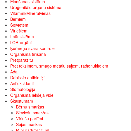
Elpošanas sistēma
Uroģenitālo organu sistēma
Vitamīni/Minerālvielas
Bērniem
Sievietēm
Vīriešiem
Imūnsistēma
LOR-orgāni
Ķermeņa svara kontrole
Organisma tīrīšana
Pretparazītu
Pret toksīniem, smago metālu saļiem, radionuklīdiem
Āda
Dabiskie antibiotiķi
Antioksidanti
Stomatoloģija
Organisma iekšējā vide
Skaistumam
Bērnu smaržas
Sieviešu smaržas
Vīriešu parfīmi
Sejas maskas
Mini parfīmi 15 ml