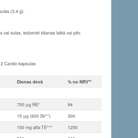
ulas (3,4 g).
vai sulas, iedzeriet ēšanas laikā vai pēc
, 2 Cardio kapsulas
Dienas devā
% no NRV**
750 μg RE°
94
15 μg (600 SV°°)
300
150 mg alfa-TE°°°
1250