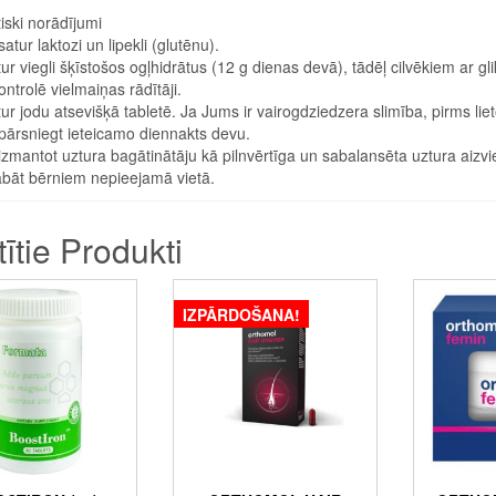
iski norādījumi
atur laktozi un lipekli (glutēnu).
ur viegli šķīstošos ogļhidrātus (12 g dienas devā), tādēļ cilvēkiem ar g
ontrolē vielmaiņas rādītāji.
ur jodu atsevišķā tabletē. Ja Jums ir vairogdziedzera slimība, pirms liet
ārsniegt ieteicamo diennakts devu.
zmantot uztura bagātinātāju kā pilnvērtīga un sabalansēta uztura aizvie
abāt bērniem nepieejamā vietā.
tītie Produkti
IZPĀRDOŠANA!