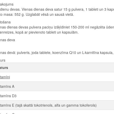
pakojums
dienu devas. Vienas dienas deva satur 15 g pulvera, 1 tableti un 3 kaps
o masa: 552 g. Uzglabāt vēsā un sausā vietā.
etošana
nas dienas devas pulvera paciņu izšķīdiniet 150-200 ml negāzēta ūdens 
enreizes, kopā ar pievienoto tableti un kapsulām.
enas deva
nas devā: pulveris, joda tablete, koenzīma Q10 un L-karnitīna kapsula
turs
aturs
itamīni
itamīns A
itamīns D3
itamīns E (tajā skaitā tokotrienols, alfa un gamma tokoferols)