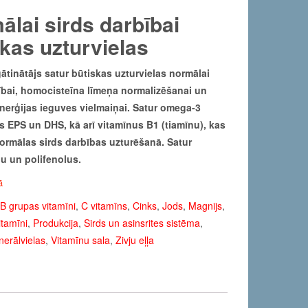
ālai sirds darbībai
kas uzturvielas
ātinātājs satur būtiskas uzturvielas normālai
ībai, homocisteīna līmeņa normalizēšanai un
nerģijas ieguves vielmaiņai. Satur omega-3
 EPS un DHS, kā arī vitamīnus B1 (tiamīnu), kas
ormālas sirds darbības uzturēšanā. Satur
lu un polifenolus.
ā
B grupas vitamīni
,
C vitamīns
,
Cinks
,
Jods
,
Magnijs
,
itamīni
,
Produkcija
,
Sirds un asinsrites sistēma
,
nerālvielas
,
Vitamīnu sala
,
Zivju eļļa