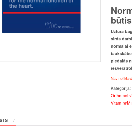
Norm
būtis
Uztura bag
sirds darb
normālai e
taukskābes
piedalās n
resveratro
Nav noliktav
Kategorija:
Orthomol v
Vitamīni/Mi
STS