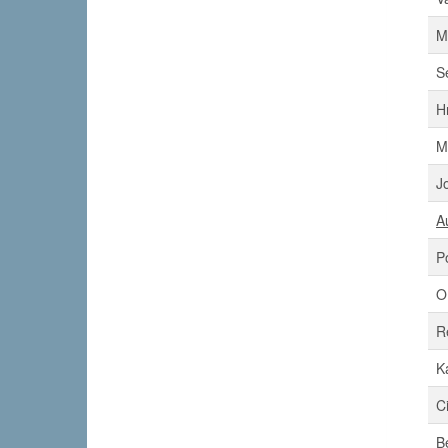
M
S
H
M
J
A
Po
O
R
K
C
B