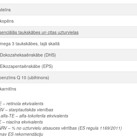
uteīns
ikopēns
senciālās taukskābes un citas uzturvielas
mega 3 taukskābes, tajā skaitā
 Dokozaheksaēnskābe (DHS)
 Eikozapentaēnskābe (EPS)
oenzīms Q 10 (ubihinons)
karnitīns
 – retinola ekvivalents
SV – starptautiskās vienības
 alfa-TE – alfa-tokoferila ekvivalents
 – niacīna ekvivalents
NRV – % no uzturvielu atsauces vērtības (ES regula 1169/2011)
* nav ES rekomendāciju