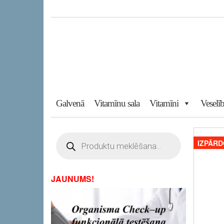
Skip
to
the
content
Galvenā
Vitamīnu sala
Vitamīni
Veselīb
Products
search
IZPĀRD
JAUNUMS!