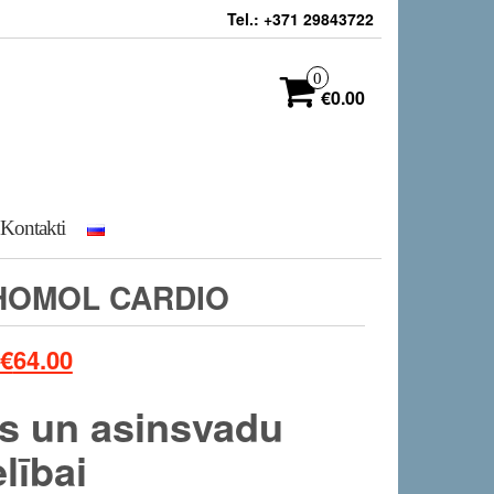
Tel.: +371 29843722
0
€0.00
Kontakti
HOMOL CARDIO
€
64.00
ds un asinsvadu
lībai