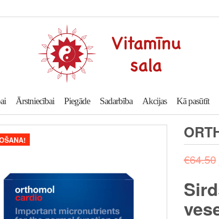
ai
Ārstniecībai
Piegāde
Sadarbība
Akcijas
Kā pasūtīt
ORT
OŠANA!
€
64.50
Sir
vese