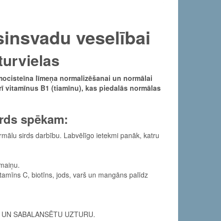
sinsvadu veselībai
turvielas
omocisteīna līmeņa normalizēšanai un normālai
ī vitamīnus B1 (tiamīnu), kas piedalās normālas
sirds spēkam:
mālu sirds darbību. Labvēlīgo ietekmi panāk, katru
lmaiņu.
vitamīns C, biotīns, jods, varš un mangāns palīdz
U UN SABALANSĒTU UZTURU.