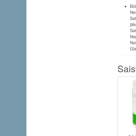
Būt
Nes
Sat
jāk
Sat
Nep
Nei
Gl
Sais