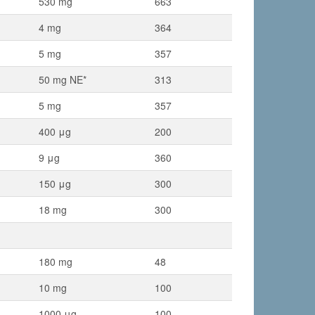
530 mg
663
4 mg
364
5 mg
357
50 mg NE*
313
5 mg
357
400 μg
200
9 μg
360
150 μg
300
18 mg
300
180 mg
48
10 mg
100
1000 μg
100