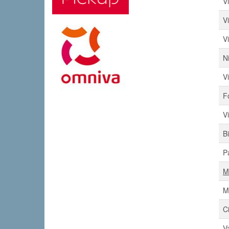
V
V
V
N
V
F
V
B
P
M
M
C
V