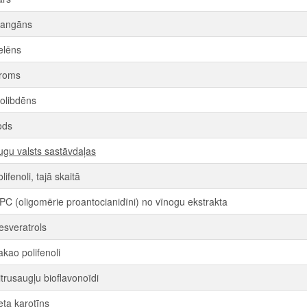
angāns
elēns
roms
olibdēns
ods
ugu valsts sastāvdaļas
lifenoli, tajā skaitā
PC (oligomērie proantocianidīni) no vīnogu ekstrakta
esveratrols
akao polifenoli
itrusaugļu bioflavonoīdi
eta karotīns