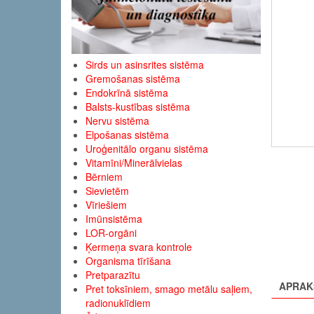
Sirds un asinsrites sistēma
Gremošanas sistēma
Endokrīnā sistēma
Balsts-kustības sistēma
Nervu sistēma
Elpošanas sistēma
Uroģenitālo organu sistēma
Vitamīni/Minerālvielas
Bērniem
Sievietēm
Vīriešiem
Imūnsistēma
LOR-orgāni
Ķermeņa svara kontrole
Organisma tīrīšana
Pretparazītu
APRAK
Pret toksīniem, smago metālu saļiem,
radionuklīdiem