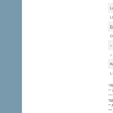
L
L
E
O
>
>
K
L-
°RE
°° 
°°°
*NE
** 
**