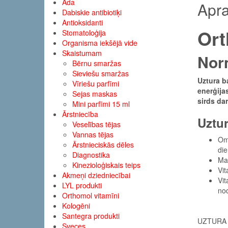
Āda
Apra
Dabiskie antibiotiķi
Antioksidanti
Ort
Stomatoloģija
Organisma iekšējā vide
Skaistumam
Norm
Bērnu smaržas
Sieviešu smaržas
Uztura b
Vīriešu parfīmi
enerģija
Sejas maskas
sirds da
Mini parfīmi 15 ml
Ārstniecība
Uztur
Veselības tējas
Vannas tējas
Ome
Ārstnieciskās dēles
di
Diagnostika
Mag
Kinezioloģiskais teips
Vit
Akmeņi dziedniecībai
Vit
LYL produkti
nod
Orthomol vitamīni
Kologēni
Santegra produkti
UZTURA 
Sveces