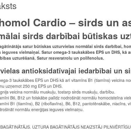
ksts
homol Cardio – sirds un a
ālai sirds darbībai būtiskas uz
agātinātājs satur būtiskas uzturvielas normālai sirds darbībai, h
s ieguves vielmaiņai. Satur omega-3 taukskābes EPS un DHS, kā ar
rbības uzturēšanā. Satur resveratrolu un polifenolus.
vielas antioksidatīvajai iedarbībai un 
ga-3 taukskābes EPS un DHS kā arī vitamīns B1 (tiamīns) veicina nor
enu uzņemot 250 mg EPS un DHS.
nijs veicina normālu muskuļu, tostarp sirds muskuļu, darbību.
amīni B6, B12 un folskābe palīdz nodrošināt normālu homocisteīna vie
amīni B1 (tiamīns), B2 (riboflavīns), B6, B12, pantotēnskābe, niacīns, 
rošināt normālu enerģijas ieguves vielmaiņu.
BAGĀTINĀTĀJS. UZTURA BAGĀTINĀTĀJS NEAIZSTĀJ PILNVĒRTĪG