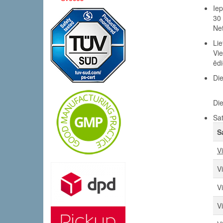
Ie
30 
Net
Li
Vie
ēdi
Di
Die
Sa
S
V
V
V
V