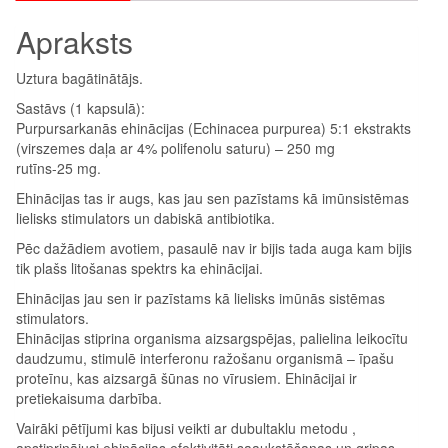
Apraksts
Uztura bagātinātājs.
Sastāvs (1 kapsulā):
Purpursarkanās ehinācijas (Echinacea purpurea) 5:1 ekstrakts
(virszemes daļa ar 4% polifenolu saturu) – 250 mg
rutīns-25 mg.
Ehinācijas tas ir augs, kas jau sen pazīstams kā imūnsistēmas
lielisks stimulators un dabiskā antibiotika.
Pēc dažādiem avotiem, pasaulē nav ir bijis tada auga kam bijis
tik plašs litošanas spektrs ka ehinācijai.
Ehinācijas jau sen ir pazīstams kā lielisks imūnās sistēmas
stimulators.
Ehinācijas stiprina organisma aizsargspējas, palielina leikocītu
daudzumu, stimulē interferonu ražošanu organismā – īpašu
proteīnu, kas aizsargā šūnas no vīrusiem. Ehinācijai ir
pretiekaisuma darbība.
Vairāki pētījumi kas bijusi veikti ar dubultaklu metodu ,
apstiprinājusi ehinācijas efektivitāti saaukstēšanas un gripas