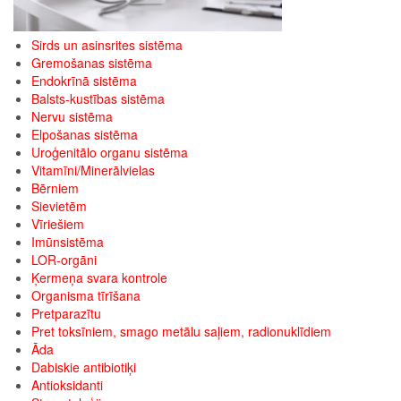
Sirds un asinsrites sistēma
Gremošanas sistēma
Endokrīnā sistēma
Balsts-kustības sistēma
Nervu sistēma
Elpošanas sistēma
Uroģenitālo organu sistēma
Vitamīni/Minerālvielas
Bērniem
Sievietēm
Vīriešiem
Imūnsistēma
LOR-orgāni
Ķermeņa svara kontrole
Organisma tīrīšana
Pretparazītu
Pret toksīniem, smago metālu saļiem, radionuklīdiem
Āda
Dabiskie antibiotiķi
Antioksidanti