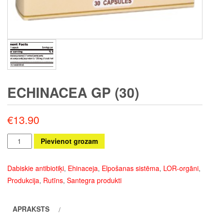
ECHINACEA GP (30)
€
13.90
Echinacea
Pievienot grozam
GP
(30)
Dabiskie antibiotiķi
,
Ehinaceja
,
Elpošanas sistēma
,
LOR-orgāni
,
daudzums
Produkcija
,
Rutīns
,
Santegra produkti
APRAKSTS