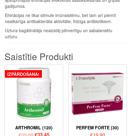
gadijumos.
Ehinācijas ne tikai stimule imūnsistēmu, bet tam arī piemīt
neatkarīga antibakteriāla aktivitāte, līdziga antibiotikiem.
Uztura bagātinātājs neaizstāj pilnvertīgu un sabalansētu
uzturu.
Saistītie Produkti
IZPĀRDOŠANA!
ARTHROMIL (120)
PERFEM FORTE (30)
€
35.00
€
33.45
€
19.90