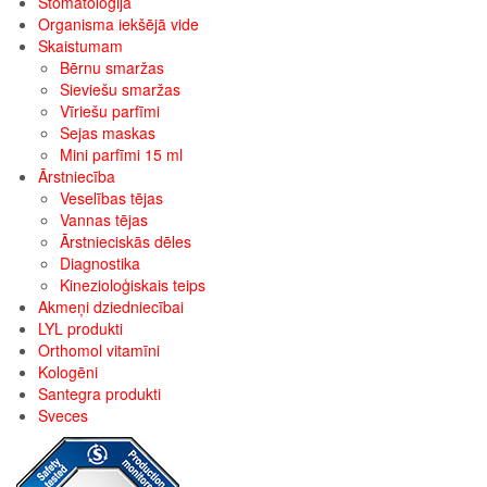
Stomatoloģija
Organisma iekšējā vide
Skaistumam
Bērnu smaržas
Sieviešu smaržas
Vīriešu parfīmi
Sejas maskas
Mini parfīmi 15 ml
Ārstniecība
Veselības tējas
Vannas tējas
Ārstnieciskās dēles
Diagnostika
Kinezioloģiskais teips
Akmeņi dziedniecībai
LYL produkti
Orthomol vitamīni
Kologēni
Santegra produkti
Sveces