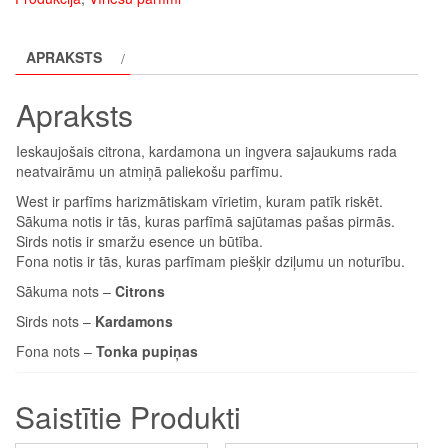
Parfum
100ml
APRAKSTS
daudzums
Apraksts
Ieskaujošais citrona, kardamona un ingvera sajaukums rada
neatvairāmu un atmiņā paliekošu parfīmu.
West ir parfīms harizmātiskam vīrietim, kuram patīk riskēt.
Sākuma notis ir tās, kuras parfīmā sajūtamas pašas pirmās.
Sirds notis ir smaržu esence un būtība.
Fona notis ir tās, kuras parfīmam piešķir dziļumu un noturību.
Sākuma nots –
Citrons
Sirds nots –
Kardamons
Fona nots –
Tonka pupiņas
Saistītie Produkti