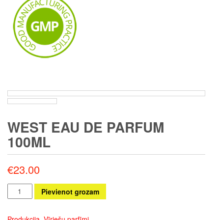
WEST EAU DE PARFUM
100ML
€
23.00
West
Pievienot grozam
Eau
de
Produkcija
,
Vīriešu parfīmi