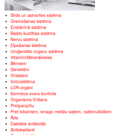
Sirds un asinsrites sistēma
Gremošanas sistēma
Endokrīnā sistēma
Balsts-kustības sistēma
Nervu sistēma
Elpošanas sistēma
Uroģenitālo organu sistēma
Vitamīni/Minerālvielas
Bērniem
Sievietēm
Vīriešiem
Imūnsistēma
LOR-orgāni
Ķermeņa svara kontrole
Organisma tīrīšana
Pretparazītu
Pret toksīniem, smago metālu saļiem, radionuklīdiem
Āda
Dabiskie antibiotiķi
Antioksidanti