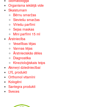
Stomatoloģija
Organisma iekšējā vide
Skaistumam
Bērnu smaržas
Sieviešu smaržas
Vīriešu parfīmi
Sejas maskas
Mini parfīmi 15 ml
Ārstniecība
Veselības tējas
Vannas tējas
Ārstnieciskās dēles
Diagnostika
Kinezioloģiskais teips
Akmeņi dziedniecībai
LYL produkti
Orthomol vitamīni
Kologēni
Santegra produkti
Sveces