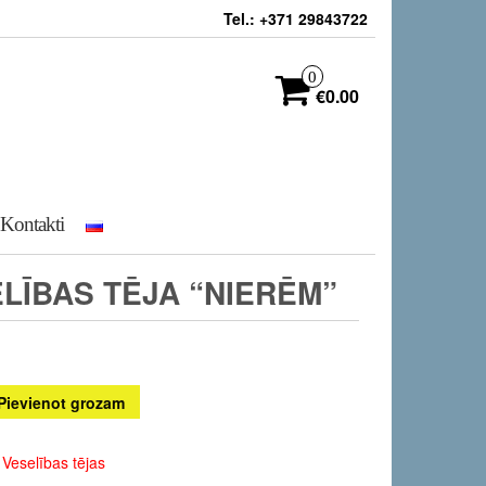
Tel.: +371 29843722
0
€0.00
Kontakti
LĪBAS TĒJA “NIERĒM”
Pievienot grozam
,
Veselības tējas