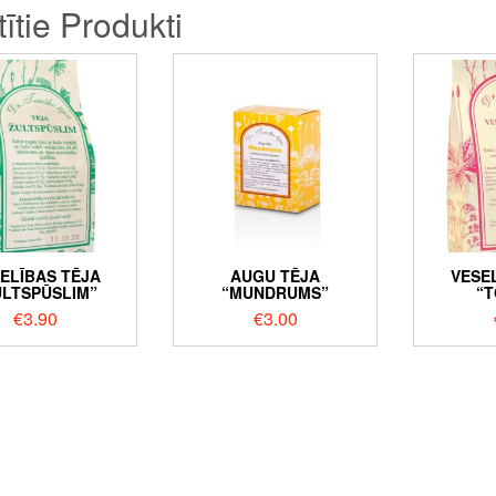
tītie Produkti
ELĪBAS TĒJA
AUGU TĒJA
VESE
ULTSPŪSLIM”
“MUNDRUMS”
“T
€
3.90
€
3.00