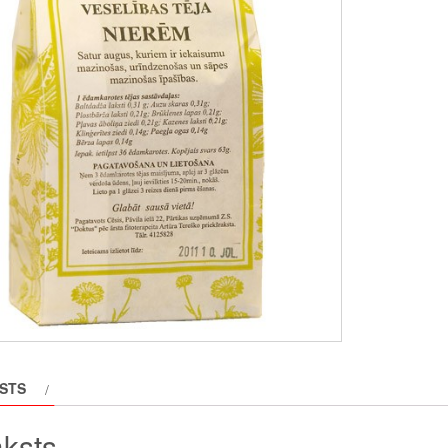
STS
ksts