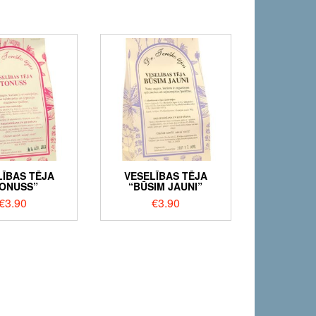
LĪBAS TĒJA
VESELĪBAS TĒJA
ONUSS”
“BŪSIM JAUNI”
€
3.90
€
3.90