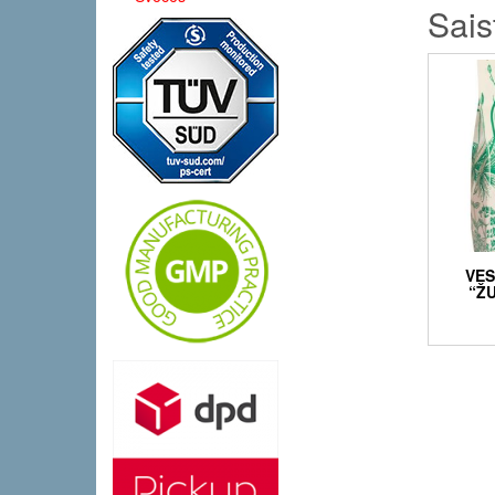
Sais
VES
“Ž