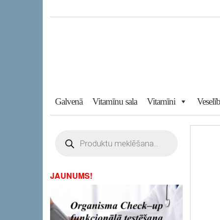
Skip
to
the
content
Galvenā
Vitamīnu sala
Vitamīni
Veselīb
Products
search
JAUNUMS!