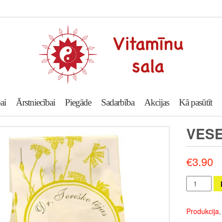
ai
Ārstniecībai
Piegāde
Sadarbība
Akcijas
Kā pasūtīt
VESE
€
3.90
Veselības
tēja
“NIERĒM”
Produkcija
daudzums