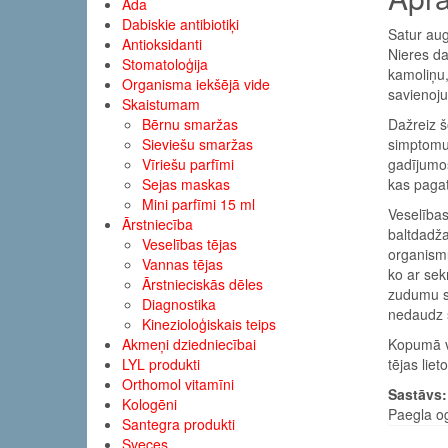
Āda
Dabiskie antibiotiķi
Satur au
Antioksidanti
Nieres da
Stomatoloģija
kamoliņu,
Organisma iekšējā vide
savienoju
Skaistumam
Bērnu smaržas
Dažreiz š
Sieviešu smaržas
simptomus
Vīriešu parfīmi
gadījumos
Sejas maskas
kas pagat
Mini parfīmi 15 ml
Veselības
Ārstniecība
baltdadža
Veselības tējas
organismu
Vannas tējas
ko ar sek
Ārstnieciskās dēles
zudumu sa
Diagnostika
nedaudz s
Kinezioloģiskais teips
Akmeņi dziedniecībai
Kopumā ve
LYL produkti
tējas lie
Orthomol vitamīni
Sastāvs:
Kologēni
Paegla o
Santegra produkti
Sveces