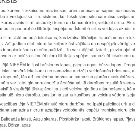
gus. kuriem ir iekaisumu mazinošas, urīndzenošas un sāpes mazinošas
ba ir veidojusi kā filtru sistēmu, kur tūkstošiem sīku caurulīšu savijas 
 kuros asinis filtrē, atsūc šķidrumu un koncentrē to, veidojot urīnu. Akn
mus un padarot šo filtrāciju iespējamu. Īstenībā urīns veidojas aknās, n
o filtru sistēmu bojā iekaisums, kas izraisa filtrācijas traucējumus un i
. Arī gadiem ritot, nieru funkcijas kļūst vājākas un nespēj pilnvērtīgi v
 ir nepieciešams nierēm palīdzēt. To var mēģināt izdarīt, pievienojo
avota ar nolūku stimulēt nieru filtrācijas spējas, samazināt iekaisumu u
 tējā NIERĒM ietilpst brūklenes lapas, paegļa ogas, bērza lapas. Drog
 laksti novērš iekaisumu un samazina audzēju veidošanās briesmas, auz
 kopumā, tās arī nomierina nervus un samazina gludās muskulatūras s
mēm var lietot glomerulonefrīta ārstēšanai, tā darbības rezultātā sam
istītā vispārējā tūska; āboliņa ziedi veicina gļotādu atjaunošanos, kā
timulē nieru darbību, pastiprina zarnu kustības un veicina vēdera izeju
selības tēja NIERĒM stimulē nieru darbību, ne īpaši palielinot urīna da
tošana samazina nieru mazspējas veidošanās iespēju hroniska nieru ie
Baltdadža laksti, Auzu skaras, Plostbārža laksti, Brūklenes lapas, Pļavas
gas, Bērza lapas