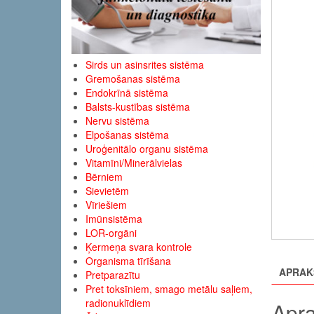
Sirds un asinsrites sistēma
Gremošanas sistēma
Endokrīnā sistēma
Balsts-kustības sistēma
Nervu sistēma
Elpošanas sistēma
Uroģenitālo organu sistēma
Vitamīni/Minerālvielas
Bērniem
Sievietēm
Vīriešiem
Imūnsistēma
LOR-orgāni
Ķermeņa svara kontrole
Organisma tīrīšana
APRAK
Pretparazītu
Pret toksīniem, smago metālu saļiem,
radionuklīdiem
Apra