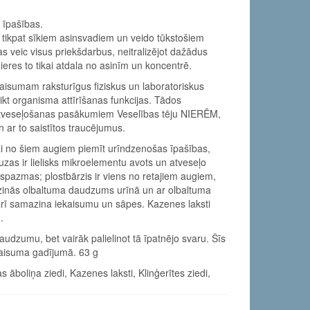
 īpašības.
ar tikpat sīkiem asinsvadiem un veido tūkstošiem
as veic visus priekšdarbus, neitralizējot dažādus
ieres to tikai atdala no asinīm un koncentrē.
ekaisumam raksturīgus fiziskus un laboratoriskus
eikt organisma attīrīšanas funkcijas. Tādos
t atveseļošanas pasākumiem Veselības tēju NIERĒM,
n ar to saistītos traucējumus.
ai no šiem augiem piemīt urīndzenošas īpašības,
as ir lielisks mikroelementu avots un atveseļo
pazmas; plostbārzis ir viens no retajiem augiem,
azinās olbaltuma daudzums urīnā un ar olbaltuma
 arī samazina iekaisumu un sāpes. Kazenes laksti
.
udzumu, bet vairāk palielinot tā īpatnējo svaru. Šīs
kaisuma gadījumā. 63 g
 āboliņa ziedi, Kazenes laksti, Klinģerītes ziedi,