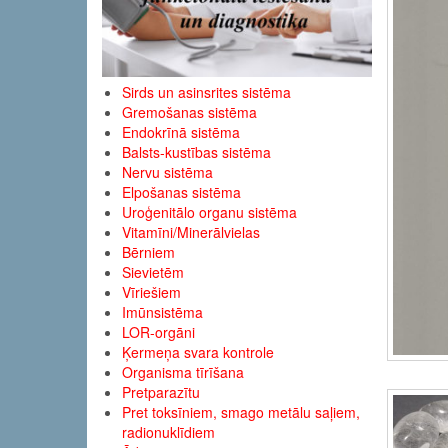
Sirds un asinsrites sistēma
Gremošanas sistēma
Endokrīnā sistēma
Balsts-kustības sistēma
Nervu sistēma
Elpošanas sistēma
Uroģenitālo organu sistēma
Vitamīni/Minerālvielas
Bērniem
Sievietēm
Vīriešiem
Imūnsistēma
LOR-orgāni
Ķermeņa svara kontrole
Organisma tīrīšana
Pretparazītu
Pret toksīniem, smago metālu saļiem,
radionuklīdiem