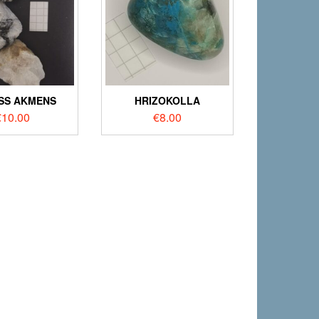
SS AKMENS
HRIZOKOLLA
€
10.00
€
8.00