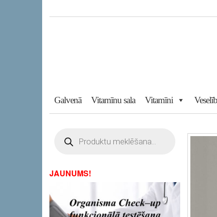
Skip
to
the
content
Galvenā
Vitamīnu sala
Vitamīni
Veselīb
Products
search
JAUNUMS!