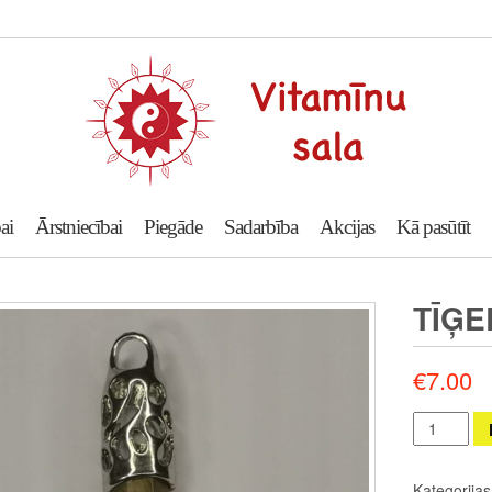
ai
Ārstniecībai
Piegāde
Sadarbība
Akcijas
Kā pasūtīt
TĪĢE
€
7.00
Tīģera
acs
daudzums
Kategorija