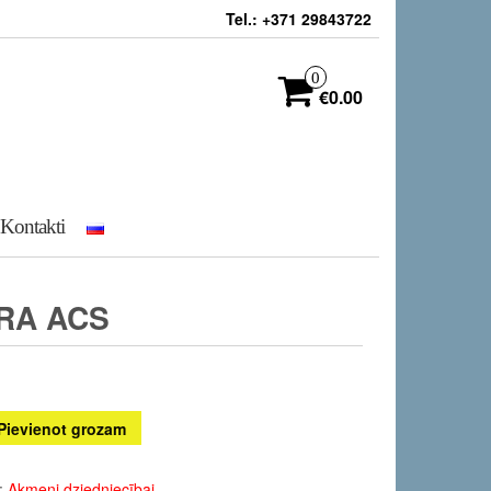
Tel.: +371 29843722
0
€0.00
Kontakti
RA ACS
Pievienot grozam
s:
Akmeņi dziedniecībai