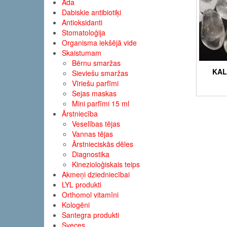
Āda
Dabiskie antibiotiķi
Antioksidanti
Stomatoloģija
Organisma iekšējā vide
Skaistumam
Bērnu smaržas
KAL
Sieviešu smaržas
Vīriešu parfīmi
Sejas maskas
Mini parfīmi 15 ml
Ārstniecība
Veselības tējas
Vannas tējas
Ārstnieciskās dēles
Diagnostika
Kinezioloģiskais teips
Akmeņi dziedniecībai
LYL produkti
Orthomol vitamīni
Kologēni
Santegra produkti
Sveces