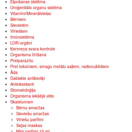
Elpošanas sistēma
Uroģenitālo organu sistēma
Vitamīni/Minerālvielas
Bērniem
Sievietēm
Vīriešiem
Imūnsistēma
LOR-orgāni
Ķermeņa svara kontrole
Organisma tīrīšana
Pretparazītu
Pret toksīniem, smago metālu saļiem, radionuklīdiem
Āda
Dabiskie antibiotiķi
Antioksidanti
Stomatoloģija
Organisma iekšējā vide
Skaistumam
Bērnu smaržas
Sieviešu smaržas
Vīriešu parfīmi
Sejas maskas
Mini parfīmi 15 ml