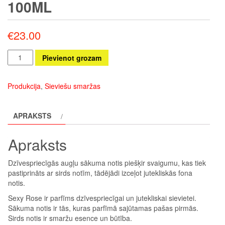
100ML
€
23.00
Sexy
Pievienot grozam
Rose
Eau
Produkcija
,
Sieviešu smaržas
de
Parfum
APRAKSTS
100ml
daudzums
Apraksts
Dzīvespriecīgās augļu sākuma notis piešķir svaigumu, kas tiek
pastiprināts ar sirds notīm, tādējādi izceļot jutekliskās fona
notis.
Sexy Rose ir parfīms dzīvespriecīgai un jutekliskai sievietei.
Sākuma notis ir tās, kuras parfīmā sajūtamas pašas pirmās.
Sirds notis ir smaržu esence un būtība.