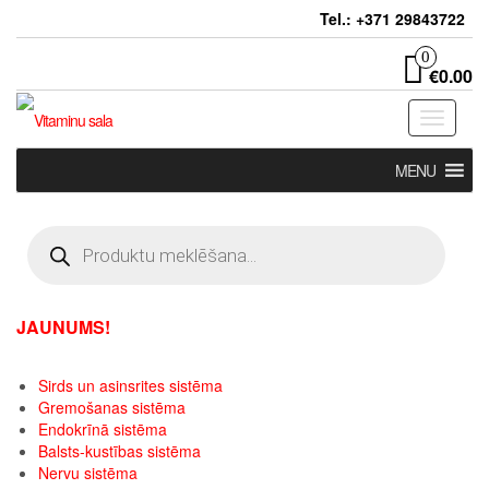
Skip
Tel.: +371 29843722
to
the
0
€0.00
content
Toggle
navigati
MENU
Products
search
JAUNUMS!
Sirds un asinsrites sistēma
Gremošanas sistēma
Endokrīnā sistēma
Balsts-kustības sistēma
Nervu sistēma