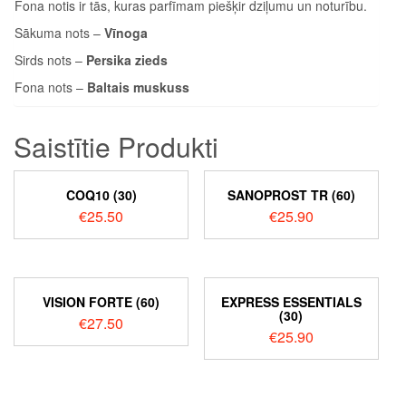
Fona notis ir tās, kuras parfīmam piešķir dziļumu un noturību.
Sākuma nots –
Vīnoga
Sirds nots –
Persika zieds
Fona nots –
Baltais muskuss
Saistītie Produkti
COQ10 (30)
SANOPROST TR (60)
€
25.50
€
25.90
VISION FORTE (60)
EXPRESS ESSENTIALS
(30)
€
27.50
€
25.90