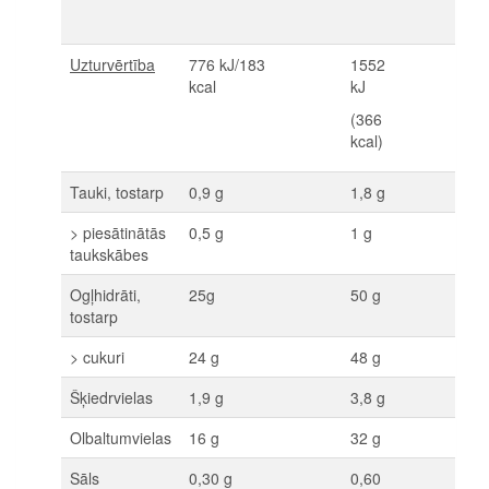
Uzturvērtība
776 kJ/183
1552
kcal
kJ
(366
kcal)
Tauki, tostarp
0,9 g
1,8 g
> piesātinātās
0,5 g
1 g
taukskābes
Ogļhidrāti,
25g
50 g
tostarp
> cukuri
24 g
48 g
Šķiedrvielas
1,9 g
3,8 g
Olbaltumvielas
16 g
32 g
Sāls
0,30 g
0,60