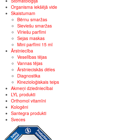
Stomatoloģija
Organisma iekšējā vide
Skaistumam
Bērnu smaržas
Sieviešu smaržas
Vīriešu parfīmi
Sejas maskas
Mini parfīmi 15 ml
Ārstniecība
Veselības tējas
Vannas tējas
Ārstnieciskās dēles
Diagnostika
Kinezioloģiskais teips
Akmeņi dziedniecībai
LYL produkti
Orthomol vitamīni
Kologēni
Santegra produkti
Sveces