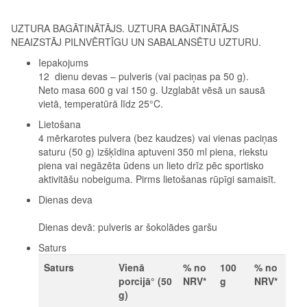
UZTURA BAGĀTINĀTĀJS. UZTURA BAGĀTINĀTĀJS
NEAIZSTĀJ PILNVĒRTĪGU UN SABALANSĒTU UZTURU.
Iepakojums
12 dienu devas – pulveris (vai paciņas pa 50 g).
Neto masa 600 g vai 150 g. Uzglabāt vēsā un sausā
vietā, temperatūrā līdz 25°C.
Lietošana
4 mērkarotes pulvera (bez kaudzes) vai vienas paciņas
saturu (50 g) izšķīdina aptuveni 350 ml piena, riekstu
piena vai negāzēta ūdens un lieto drīz pēc sportisko
aktivitāšu nobeiguma. Pirms lietošanas rūpīgi samaisīt.
Dienas deva
Dienas devā: pulveris ar šokolādes garšu
Saturs
Saturs
Vienā
% no
100
% no
porcijā° (50
NRV*
g
NRV*
g)