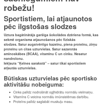
robežu!
Sportistiem, lai atjaunotos
pēc ilgstošas slodzes
Uztura bagātinātājs garšīga šokolādes dzēriena formā, kas
sekmē organisma atjaunošanos pēc fiziskās
slodzes. Satur augstvērtīgo kazeīnu, piena proteīnu, zirņu
proteīnu un citas uzturvielas. Satur sazarotās
aminoskābes (BCAA), vitamīnu C un cinku. Nesatur
nandrolonu.
Iekļauts “Ķelnes sarakstā” – satur tikai sportistiem
atļautās uzturvielas.
Būtiskas uzturvielas pēc sportisko
aktivitāšu nobeiguma:
Cinks palīdz nodrošināt ogļhidrātu normālu vielmaiņu.
Vitamīns C veicina normālu imūnsistēmas darbību.
Proteīns palīdz saglabāt muskuļu masu.