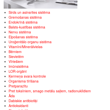
Sirds un asinsrites sistēma
Gremošanas sistēma
Endokrīnā sistēma
Balsts-kustības sistēma
Nervu sistēma
Elpošanas sistēma
Uroģenitālo organu sistēma
Vitamīni/Minerālvielas
Bērniem
Sievietēm
Vīriešiem
Imūnsistēma
LOR-orgāni
Ķermeņa svara kontrole
Organisma tīrīšana
Pretparazītu
Pret toksīniem, smago metālu saļiem, radionuklīdiem
Āda
Dabiskie antibiotiķi
Antioksidanti