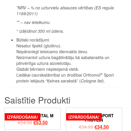
*NRV – % no uzturvielu atsauces vērtības (ES regula
1169/2011)
** – nav ieteikumu
° izšķīdinot 350 ml ūdens.
Būtiski norādījumi
Nesatur lipekli (glutēnu).
Nepārsniegt ieteicamo diennakts devu.
Neizmantot uztura bagātinātāju kā sabalansēta un
pilnvērtīga uztura aizvietotāju.
Glabāt bērniem nepieejamā vietā.
®
Lielākai caurskatāmībai un drošībai Orthomol
Sport
protein iekļauts “Ķelnes sarakstā” (
Cologne list
).
Saistītie Produkti
ORTHOMOL VITAL M
ORTHOMOL SPORT
IZPĀRDOŠANA!
IZPĀRDOŠANA!
PROTEIN
€
54.00
€
53.50
€
34.95
€
34.50