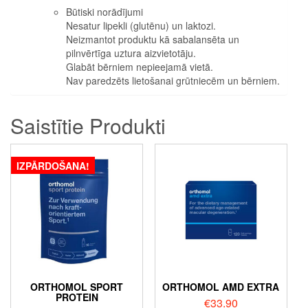
Būtiski norādījumi
Nesatur lipekli (glutēnu) un laktozi.
Neizmantot produktu kā sabalansēta un
pilnvērtīga uztura aizvietotāju.
Glabāt bērniem nepieejamā vietā.
Nav paredzēts lietošanai grūtniecēm un bērniem.
Saistītie Produkti
IZPĀRDOŠANA!
ORTHOMOL SPORT
ORTHOMOL AMD EXTRA
PROTEIN
€
33.90