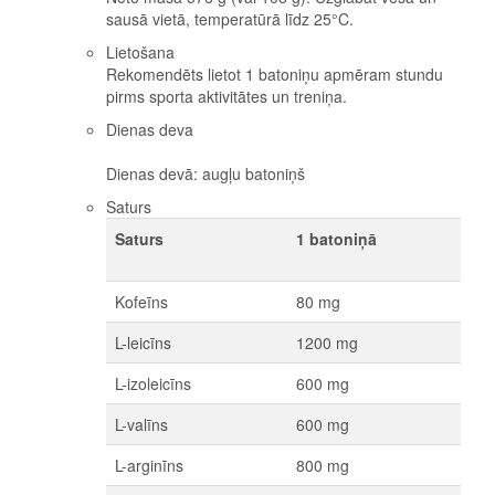
sausā vietā, temperatūrā līdz 25°C.
Lietošana
Rekomendēts lietot 1 batoniņu apmēram stundu
pirms sporta aktivitātes un treniņa.
Dienas deva
Dienas devā: augļu batoniņš
Saturs
Saturs
1 batoniņā
Kofeīns
80 mg
L-leicīns
1200 mg
L-izoleicīns
600 mg
L-valīns
600 mg
L-arginīns
800 mg