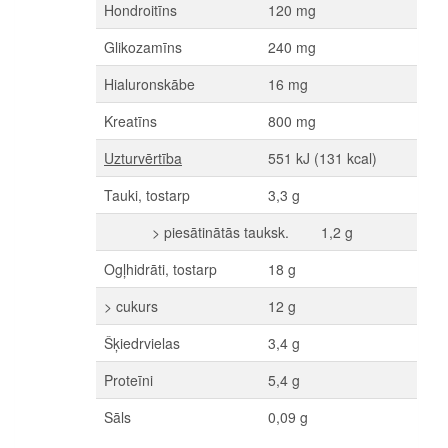
Hondroitīns
120 mg
Glikozamīns
240 mg
Hialuronskābe
16 mg
Kreatīns
800 mg
Uzturvērtība
551 kJ (131 kcal)
Tauki, tostarp
3,3 g
> piesātinātās tauksk. 1,2 g
Ogļhidrāti, tostarp
18 g
> cukurs
12 g
Šķiedrvielas
3,4 g
Proteīni
5,4 g
Sāls
0,09 g