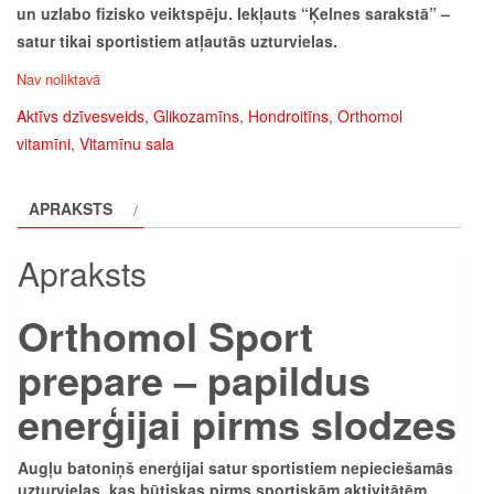
un uzlabo fizisko veiktspēju. Iekļauts “Ķelnes sarakstā” –
satur tikai sportistiem atļautās uzturvielas.
Nav noliktavā
Aktīvs dzīvesveids
,
Glikozamīns
,
Hondroitīns
,
Orthomol
vitamīni
,
Vitamīnu sala
APRAKSTS
Apraksts
Orthomol Sport
prepare – papildus
enerģijai pirms slodzes
Augļu batoniņš enerģijai satur sportistiem nepieciešamās
uzturvielas, kas būtiskas pirms sportiskām aktivitātēm