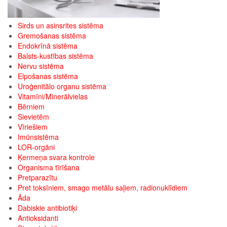
Sirds un asinsrites sistēma
Gremošanas sistēma
Endokrīnā sistēma
Balsts-kustības sistēma
Nervu sistēma
Elpošanas sistēma
Uroģenitālo organu sistēma
Vitamīni/Minerālvielas
Bērniem
Sievietēm
Vīriešiem
Imūnsistēma
LOR-orgāni
Ķermeņa svara kontrole
Organisma tīrīšana
Pretparazītu
Pret toksīniem, smago metālu saļiem, radionuklīdiem
Āda
Dabiskie antibiotiķi
Antioksidanti