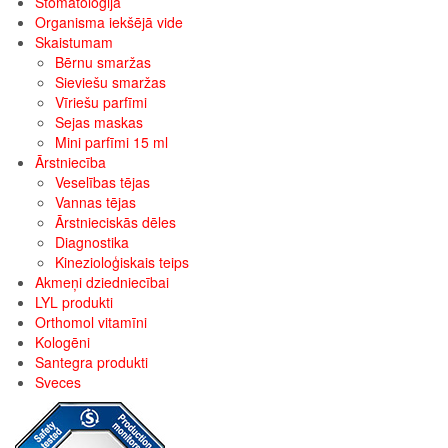
Stomatoloģija
Organisma iekšējā vide
Skaistumam
Bērnu smaržas
Sieviešu smaržas
Vīriešu parfīmi
Sejas maskas
Mini parfīmi 15 ml
Ārstniecība
Veselības tējas
Vannas tējas
Ārstnieciskās dēles
Diagnostika
Kinezioloģiskais teips
Akmeņi dziedniecībai
LYL produkti
Orthomol vitamīni
Kologēni
Santegra produkti
Sveces