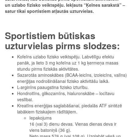
un uzlabo fizisko veiktspēju. Iekļauts “Ķelnes sarakstā” –
satur tikai sportistiem atļautās uzturvielas.
Sportistiem būtiskas
uzturvielas pirms slodzes:
Kofeīns uzlabo fizisko veiktspēju. Labvēlīgu efektu
panāk, ja lieto 3 mg kofeīna uz 1 kg ķermeņa masas
stundu pirms fiziskās aktivitātes.
Sazarotās aminoskābes (BCAA-leicīns, izoleicīns, valīns)
enerģijas nodrošināšanai fizisko aktivitāšu laikā.
L-arginīns paaugstina fizisko izturību.
Hondroitīns, glikozamīns, hialuronskābe – locītavu
veslībai.
Kreatīns enerģijas saglabāšanai, piedalās ATF sintēzē
labākiem fiziskajiem rādītājiem.
Iepakojums
16 (vai 3) dienu devas. Vienas dienas deva ir
viens batoniņš (36 g).
Neto masa 576 g (vai 108 g). Uzglabāt vēsā un