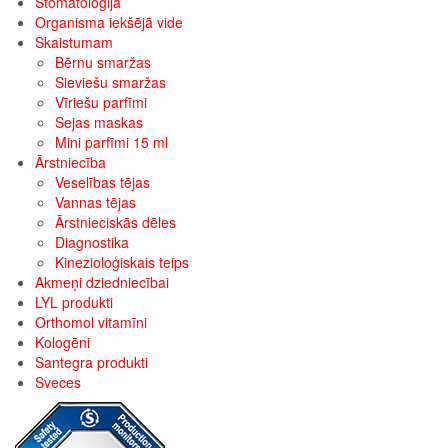
Stomatoloģija
Organisma iekšējā vide
Skaistumam
Bērnu smaržas
Sieviešu smaržas
Vīriešu parfīmi
Sejas maskas
Mini parfīmi 15 ml
Ārstniecība
Veselības tējas
Vannas tējas
Ārstnieciskās dēles
Diagnostika
Kinezioloģiskais teips
Akmeņi dziedniecībai
LYL produkti
Orthomol vitamīni
Kologēni
Santegra produkti
Sveces