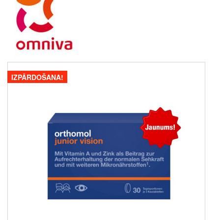
IZPĀRDOŠANA!