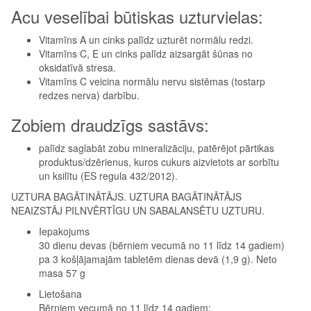
Acu veselībai būtiskas uzturvielas:
Vitamīns A un cinks palīdz uzturēt normālu redzi.
Vitamīns C, E un cinks palīdz aizsargāt šūnas no
oksidatīvā stresa.
Vitamīns C veicina normālu nervu sistēmas (tostarp
redzes nerva) darbību.
Zobiem draudzīgs sastāvs:
palīdz saglabāt zobu mineralizāciju, patērējot pārtikas
produktus/dzērienus, kuros cukurs aizvietots ar sorbītu
un ksilītu (ES regula 432/2012).
UZTURA BAGĀTINĀTĀJS. UZTURA BAGĀTINĀTĀJS
NEAIZSTĀJ PILNVĒRTĪGU UN SABALANSĒTU UZTURU.
Iepakojums
30 dienu devas (bērniem vecumā no 11 līdz 14 gadiem)
pa 3 košļājamajām tabletēm dienas devā (1,9 g). Neto
masa 57 g
Lietošana
Bērniem vecumā no 11 līdz 14 gadiem: