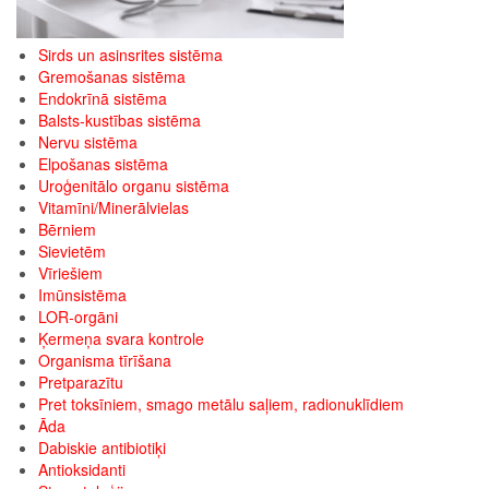
Sirds un asinsrites sistēma
Gremošanas sistēma
Endokrīnā sistēma
Balsts-kustības sistēma
Nervu sistēma
Elpošanas sistēma
Uroģenitālo organu sistēma
Vitamīni/Minerālvielas
Bērniem
Sievietēm
Vīriešiem
Imūnsistēma
LOR-orgāni
Ķermeņa svara kontrole
Organisma tīrīšana
Pretparazītu
Pret toksīniem, smago metālu saļiem, radionuklīdiem
Āda
Dabiskie antibiotiķi
Antioksidanti