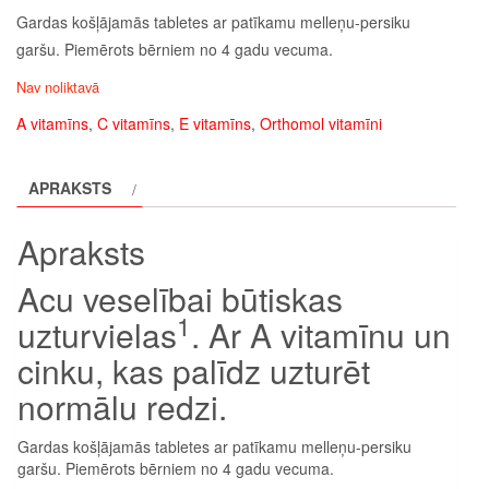
Gardas košļājamās tabletes ar patīkamu melleņu-persiku
garšu. Piemērots bērniem no 4 gadu vecuma.
Nav noliktavā
A vitamīns
,
C vitamīns
,
E vitamīns
,
Orthomol vitamīni
APRAKSTS
Apraksts
Acu veselībai būtiskas
1
uzturvielas
. Ar A vitamīnu un
cinku, kas palīdz uzturēt
normālu redzi.
Gardas košļājamās tabletes ar patīkamu melleņu-persiku
garšu. Piemērots bērniem no 4 gadu vecuma.