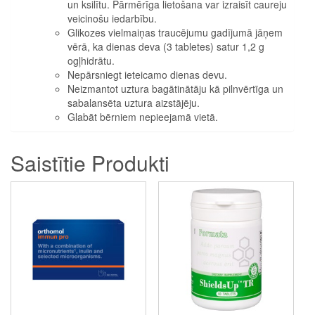
un ksilītu. Pārmērīga lietošana var izraisīt caureju
veicinošu iedarbību.
Glikozes vielmaiņas traucējumu gadījumā jāņem
vērā, ka dienas deva (3 tabletes) satur 1,2 g
ogļhidrātu.
Nepārsniegt ieteicamo dienas devu.
Neizmantot uztura bagātinātāju kā pilnvērtīga un
sabalansēta uztura aizstājēju.
Glabāt bērniem nepieejamā vietā.
Saistītie Produkti