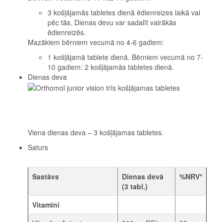
3 košļājamās tabletes dienā ēdienreizes laikā vai
pēc tās. Dienas devu var sadalīt vairākās
ēdienreizēs.
Mazākiem bērniem vecumā no 4-6 gadiem:
1 košļājamā tablete dienā. Bērniem vecumā no 7-
10 gadiem: 2 košļājamās tabletes dienā.
Dienas deva
Viena dienas deva – 3 košļājamas tabletes.
Saturs
Sastāvs
Dienas devā
%NRV*
(3 tabl.)
Vitamīni