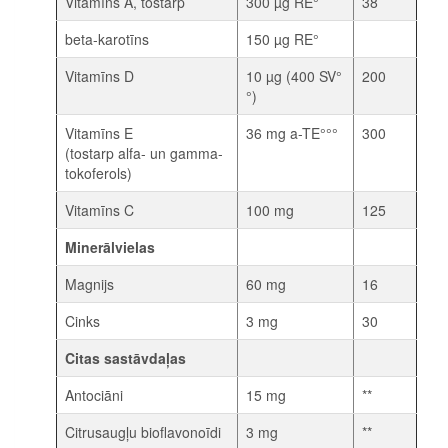
Vitamīns A, tostarp
300 µg RE°
38
beta-karotīns
150 µg RE°
Vitamīns D
10 µg (400 SV°
200
°)
Vitamīns E
36 mg a-TE°°°
300
(tostarp alfa- un gamma-
tokoferols)
Vitamīns C
100 mg
125
Minerālvielas
Magnijs
60 mg
16
Cinks
3 mg
30
Citas sastāvdaļas
Antociāni
15 mg
**
Citrusaugļu bioflavonoīdi
3 mg
**