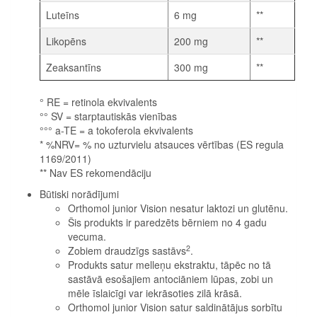
Luteīns
6 mg
**
Likopēns
200 mg
**
Zeaksantīns
300 mg
**
° RE = retinola ekvivalents
°° SV = starptautiskās vienības
°°° a-TE = a tokoferola ekvivalents
* %NRV= % no uzturvielu atsauces vērtības (ES regula
1169/2011)
** Nav ES rekomendāciju
Būtiski norādījumi
Orthomol junior Vision nesatur laktozi un glutēnu.
Šis produkts ir paredzēts bērniem no 4 gadu
vecuma.
2
Zobiem draudzīgs sastāvs
.
Produkts satur melleņu ekstraktu, tāpēc no tā
sastāvā esošajiem antociāniem lūpas, zobi un
mēle īslaicīgi var iekrāsoties zilā krāsā.
Orthomol junior Vision satur saldinātājus sorbītu