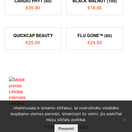
CARDIO PHYT (60)
BLACK WALNUT (100)
€
35.90
€
18.65
QUICKCAP BEAUTY
FLU GONE™ (60)
€
25.00
€
24.50
vitaminusala.lv izmanto sīkfailus, lai nodrošinātu vislabāko
iespējamo vietnes pieredzi. Izmantojot šo vietni, jūs piekrītat
mūsu sīkfailu politikai.
VITAMINUSALA © 2026
Pieņemt