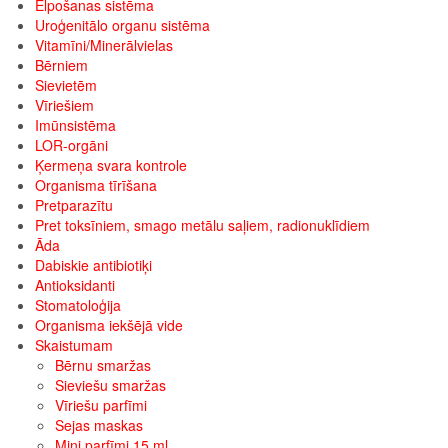
Elpošanas sistēma
Uroģenitālo organu sistēma
Vitamīni/Minerālvielas
Bērniem
Sievietēm
Vīriešiem
Imūnsistēma
LOR-orgāni
Ķermeņa svara kontrole
Organisma tīrīšana
Pretparazītu
Pret toksīniem, smago metālu saļiem, radionuklīdiem
Āda
Dabiskie antibiotiķi
Antioksidanti
Stomatoloģija
Organisma iekšējā vide
Skaistumam
Bērnu smaržas
Sieviešu smaržas
Vīriešu parfīmi
Sejas maskas
Mini parfīmi 15 ml