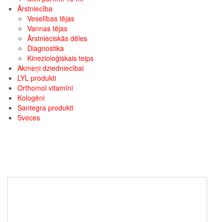
Ārstniecība
Veselības tējas
Vannas tējas
Ārstnieciskās dēles
Diagnostika
Kinezioloģiskais teips
Akmeņi dziedniecībai
LYL produkti
Orthomol vitamīni
Kologēni
Santegra produkti
Sveces