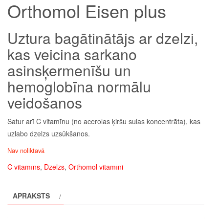
Orthomol Eisen plus
Uztura bagātinātājs ar dzelzi,
kas veicina sarkano
asinsķermenīšu un
hemoglobīna normālu
veidošanos
Satur arī C vitamīnu (no acerolas ķiršu sulas koncentrāta), kas
uzlabo dzelzs uzsūkšanos.
Nav noliktavā
C vitamīns
,
Dzelzs
,
Orthomol vitamīni
APRAKSTS