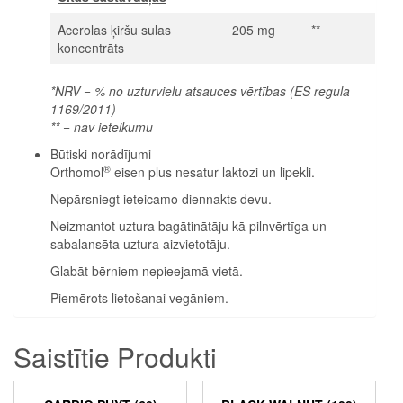
Acerolas ķiršu sulas
205 mg
**
koncentrāts
*NRV = % no uzturvielu atsauces vērtības (ES regula
1169/2011)
** = nav ieteikumu
Būtiski norādījumi
®
Orthomol
eisen plus nesatur laktozi un lipekli.
Nepārsniegt ieteicamo diennakts devu.
Neizmantot uztura bagātinātāju kā pilnvērtīga un
sabalansēta uztura aizvietotāju.
Glabāt bērniem nepieejamā vietā.
Piemērots lietošanai vegāniem.
Saistītie Produkti