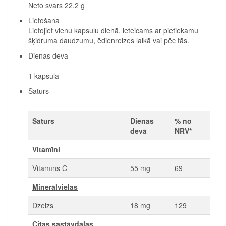
Neto svars 22,2 g
Lietošana
Lietojiet vienu kapsulu dienā, ieteicams ar pietiekamu
šķidruma daudzumu, ēdienreizes laikā vai pēc tās.
Dienas deva
1 kapsula
Saturs
Saturs
Dienas
% no
devā
NRV*
Vitamīni
Vitamīns C
55 mg
69
Minerālvielas
Dzelzs
18 mg
129
Citas sastāvdaļas