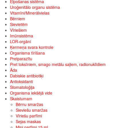
Elpošanas sistēma
Uroģenitālo organu sistēma
Vitamīni/Minerālvielas
Bērniem
Sievietēm
Vīriešiem
Imūnsistēma
LOR-orgāni
Ķermeņa svara kontrole
Organisma tīrīšana
Pretparazītu
Pret toksīniem, smago metālu saļiem, radionuklīdiem
Āda
Dabiskie antibiotiķi
Antioksidanti
Stomatoloģija
Organisma iekšējā vide
Skaistumam
Bērnu smaržas
Sieviešu smaržas
Vīriešu parfīmi
Sejas maskas
Mini parfīmi 15 ml