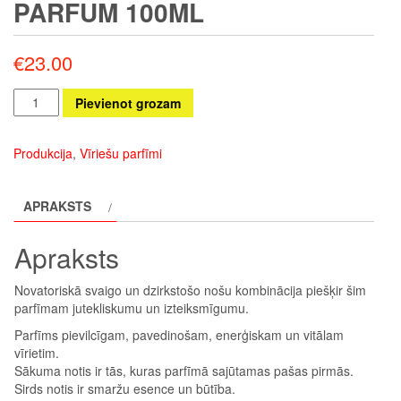
PARFUM 100ML
€
23.00
Metal
Pievienot grozam
Sport
Eau
Produkcija
,
Vīriešu parfīmi
de
Parfum
APRAKSTS
100ml
daudzums
Apraksts
Novatoriskā svaigo un dzirkstošo nošu kombinācija piešķir šim
parfīmam jutekliskumu un izteiksmīgumu.
Parfīms pievilcīgam, pavedinošam, enerģiskam un vitālam
vīrietim.
​Sākuma notis ir tās, kuras parfīmā sajūtamas pašas pirmās.
Sirds notis ir smaržu esence un būtība.