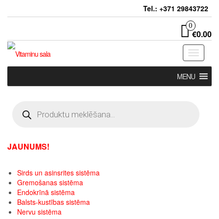
Skip
Tel.: +371 29843722
to
the
0
€0.00
content
Toggle
navigati
MENU
Products
search
JAUNUMS!
Sirds un asinsrites sistēma
Gremošanas sistēma
Endokrīnā sistēma
Balsts-kustības sistēma
Nervu sistēma