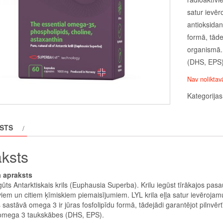
satur ievē
antioksidan
formā, tāde
organismā. 
(DHS, EPS)
Nav noliktav
Kategorija
STS
ksts
 apraksts
ūts Antarktiskais krils (Euphausia Superba). Krilu iegūst tīrākajos pasaul
viem un citiem ķīmiskiem piemaisījumiem. LYL krila eļļa satur ievēroj
as sastāvā omega 3 ir jūras fosfolipīdu formā, tādejādi garantējot pilnvē
 omega 3 taukskābes (DHS, EPS).