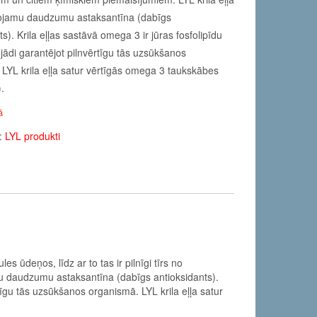
rojamu daudzumu astaksantīna (dabīgs
ts). Krila eļļas sastāvā omega 3 ir jūras fosfolipīdu
jādi garantējot pilnvērtīgu tās uzsūkšanos
LYL krila eļļa satur vērtīgās omega 3 taukskābes
.
ā
s:
LYL produkti
es ūdeņos, līdz ar to tas ir pilnīgi tīrs no
amu daudzumu astaksantīna (dabīgs antioksidants).
rtīgu tās uzsūkšanos organismā. LYL krila eļļa satur