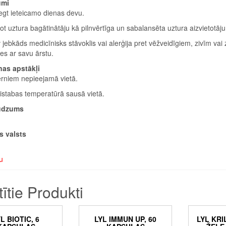
umi
egt ieteicamo dienas devu.
t uztura bagātinātāju kā pilnvērtīga un sabalansēta uztura aizvietotāju
 jebkāds medicīnisks stāvoklis vai alerģija pret vēžveidīgiem, zivīm vai 
ies ar savu ārstu.
as apstākļi
ērniem nepieejamā vietā.
istabas temperatūrā sausā vietā.
udzums
s valsts
u
tītie Produkti
L BIOTIC, 6
LYL IMMUN UP, 60
LYL KRIL