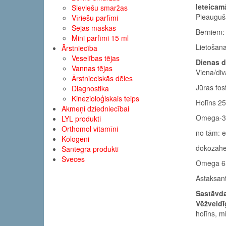
Ieteicam
Sieviešu smaržas
Pieauguša
Vīriešu parfīmi
Sejas maskas
Bērniem: 
Mini parfīmi 15 ml
Lietošana
Ārstniecība
Veselības tējas
Dienas d
Vannas tējas
Viena/div
Ārstnieciskās dēles
Jūras fos
Diagnostika
Kinezioloģiskais teips
Holīns 2
Akmeņi dziedniecībai
Omega-3
LYL produkti
Orthomol vitamīni
no tām: 
Kologēni
dokozahe
Santegra produkti
Sveces
Omega 6-
Astaksan
Sastāvda
Vēžveidī
holīns, m