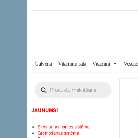
Skip
to
the
content
Galvenā
Vitamīnu sala
Vitamīni
Veselīb
Products
search
JAUNUMS!
Sirds un asinsrites sistēma
Gremošanas sistēma