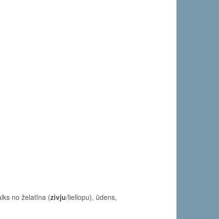
lks no želatīna (
zivju
/liellopu), ūdens,