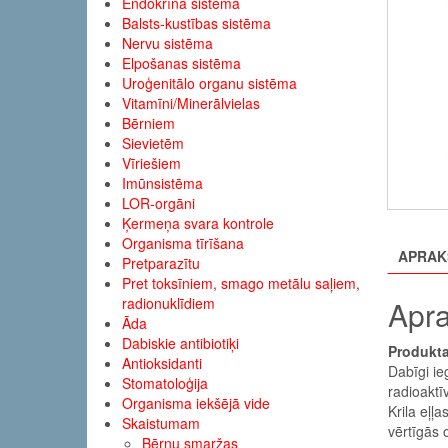
Endokrīnā sistēma
Balsts-kustības sistēma
Nervu sistēma
Elpošanas sistēma
Uroģenitālo organu sistēma
Vitamīni/Minerālvielas
Bērniem
Sievietēm
Vīriešiem
Imūnsistēma
LOR-orgāni
Ķermeņa svara kontrole
Organisma tīrīšana
APRAK
Pretparazītu
Pret toksīniem, smago metālu saļiem,
Apra
radionuklīdiem
Āda
Dabiskie antibiotiķi
Produkta
Antioksidanti
Dabīgi ieg
Stomatoloģija
radioaktī
Organisma iekšējā vide
Krila eļļ
Skaistumam
vērtīgās
Bērnu smaržas