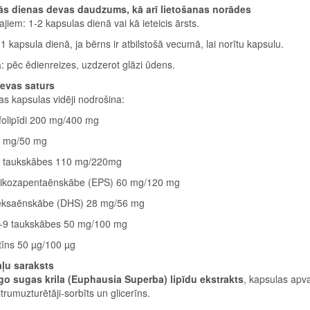
ās dienas devas daudzums, kā arī lietošanas norādes
jiem: 1-2 kapsulas dienā vai kā ieteicis ārsts.
1 kapsula dienā, ja bērns ir atbilstošā vecumā, lai norītu kapsulu.
: pēc ēdienreizes, uzdzerot glāzi ūdens.
evas saturs
as kapsulas vidēji nodrošina:
folipīdi 200 mg/400 mg
5 mg/50 mg
 taukskābes 110 mg/220mg
eikozapentaēnskābe (EPS) 60 mg/120 mg
ksaēnskābe (DHS) 28 mg/56 mg
9 taukskābes 50 mg/100 mg
tīns 50 µg/100 µg
ļu saraksts
go sugas krila (Euphausia Superba) lipīdu ekstrakts
, kapsulas apva
itrumuzturētāji-sorbīts un glicerīns.