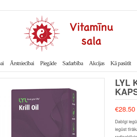
ai
Ārstniecībai
Piegāde
Sadarbība
Akcijas
Kā pasūtīt
LYL K
KAP
€
28.50
Dabīgi iegū
iegūst tīrāk
radioaktīvi