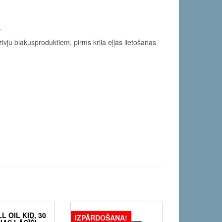
.
zivju blakusproduktiem, pirms krila eļļas lietošanas
L OIL KID, 30
IZPĀRDOŠANA!