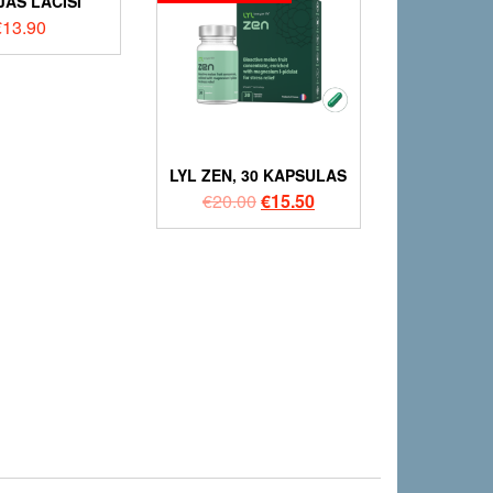
JAS LĀCĪŠI
€
13.90
LYL ZEN, 30 KAPSULAS
€
20.00
€
15.50