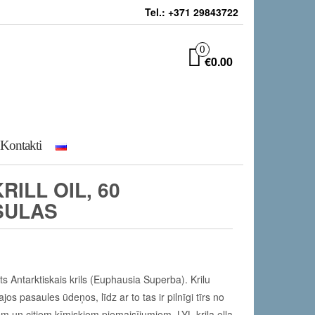
Tel.: +371 29843722
0
€0.00
Kontakti
RILL OIL, 60
SULAS
ts Antarktiskais krils (Euphausia Superba). Krilu
ajos pasaules ūdeņos, līdz ar to tas ir pilnīgi tīrs no
em un citiem ķīmiskiem piemaisījumiem. LYL krila eļļa