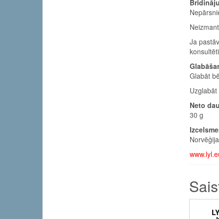
Brīdināj
Nepārsni
Neizmanto
Ja pastāv
konsultēt
Glabāšan
Glabāt b
Uzglabāt 
Neto da
30 g
Izcelsme
Norvēģija
www.lyl.e
Sais
LY