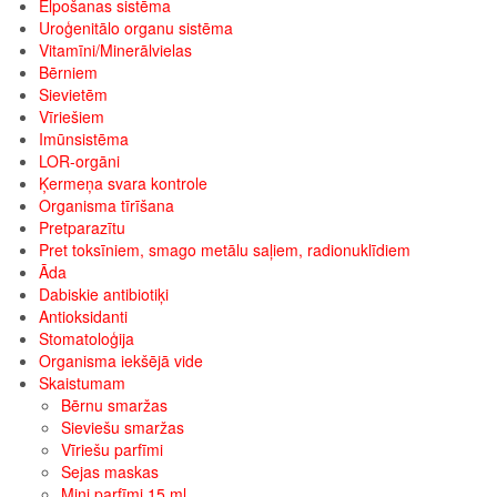
Elpošanas sistēma
Uroģenitālo organu sistēma
Vitamīni/Minerālvielas
Bērniem
Sievietēm
Vīriešiem
Imūnsistēma
LOR-orgāni
Ķermeņa svara kontrole
Organisma tīrīšana
Pretparazītu
Pret toksīniem, smago metālu saļiem, radionuklīdiem
Āda
Dabiskie antibiotiķi
Antioksidanti
Stomatoloģija
Organisma iekšējā vide
Skaistumam
Bērnu smaržas
Sieviešu smaržas
Vīriešu parfīmi
Sejas maskas
Mini parfīmi 15 ml