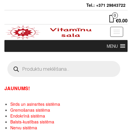
Skip
Tel.: +371 29843722
to
the
0
€0.00
content
Toggle
navigati
MENU
Products
search
JAUNUMS!
Sirds un asinsrites sistēma
Gremošanas sistēma
Endokrīnā sistēma
Balsts-kustības sistēma
Nervu sistēma