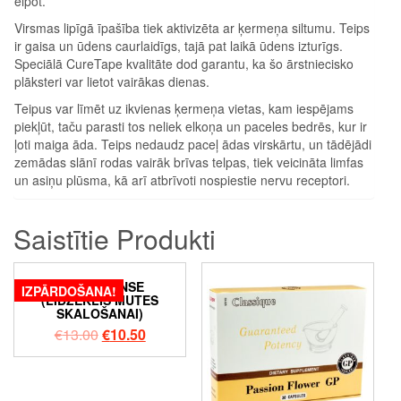
elpot.
Virsmas lipīgā īpašība tiek aktivizēta ar ķermeņa siltumu. Teips
ir gaisa un ūdens caurlaidīgs, tajā pat laikā ūdens izturīgs.
Speciālā CureTape kvalitāte dod garantu, ka šo ārstniecisko
plāksteri var lietot vairākas dienas.
Teipus var līmēt uz ikvienas ķermeņa vietas, kam iespējams
piekļūt, taču parasti tos neliek elkoņa un paceles bedrēs, kur ir
ļoti maiga āda. Teips nedaudz paceļ ādas virskārtu, un tādējādi
zemādas slānī rodas vairāk brīvas telpas, tiek veicināta limfas
un asiņu plūsma, kā arī atbrīvoti nospiestie nervu receptori.
Saistītie Produkti
MOUTH RINSE
IZPĀRDOŠANA!
(LĪDZEKLIS MUTES
SKALOŠANAI)
€
13.00
€
10.50