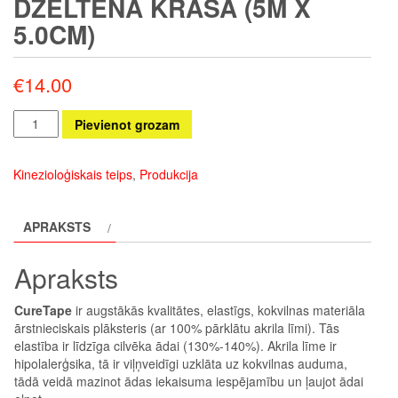
DZELTENA KRĀSA (5M X
5.0CM)
€
14.00
Kinezioloģiskais
Pievienot grozam
teips
dzeltena
Kinezioloģiskais teips
,
Produkcija
krāsa
(5m
APRAKSTS
x
5.0cm)
Apraksts
daudzums
CureTape
ir augstākās kvalitātes, elastīgs, kokvilnas materiāla
ārstnieciskais plāksteris (ar 100% pārklātu akrila līmi). Tās
elastība ir līdzīga cilvēka ādai (130%-140%). Akrila līme ir
hipolalerģsika, tā ir viļņveidīgi uzklāta uz kokvilnas auduma,
tādā veidā mazinot ādas iekaisuma iespējamību un ļaujot ādai