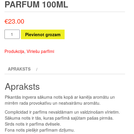
PARFUM 100ML
€
23.00
Complicidad
Pievienot grozam
Eau
de
Produkcija
,
Vīriešu parfīmi
Parfum
100ml
APRAKSTS
daudzums
Apraksts
Pikantās ingvera sākuma notis kopā ar kanēļa aromātu un
mirrēm rada provokatīvu un neatvairāmu aromātu.
Complicidad ir parfīms nevaldāmam un valdzinošam vīrietim.
Sākuma notis ir tās, kuras parfīmā sajūtam pašas pirmās.
Sirds notis ir parfīma dvēsele.
Fona notis piešķir parfīmam dziļumu.