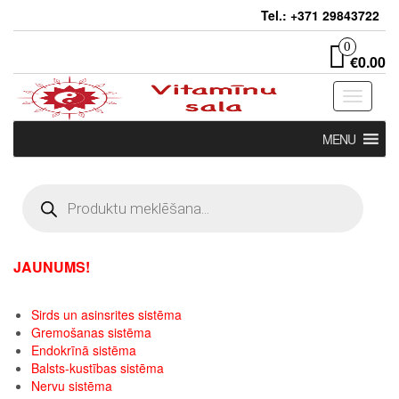
Skip
Tel.: +371 29843722
to
the
0
€0.00
content
Toggle
navigati
MENU
Products
search
JAUNUMS!
Sirds un asinsrites sistēma
Gremošanas sistēma
Endokrīnā sistēma
Balsts-kustības sistēma
Nervu sistēma