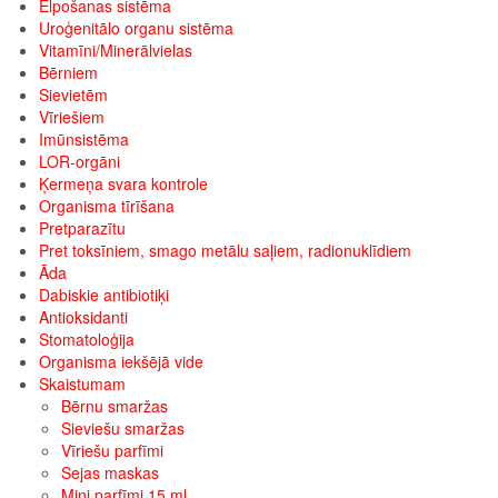
Elpošanas sistēma
Uroģenitālo organu sistēma
Vitamīni/Minerālvielas
Bērniem
Sievietēm
Vīriešiem
Imūnsistēma
LOR-orgāni
Ķermeņa svara kontrole
Organisma tīrīšana
Pretparazītu
Pret toksīniem, smago metālu saļiem, radionuklīdiem
Āda
Dabiskie antibiotiķi
Antioksidanti
Stomatoloģija
Organisma iekšējā vide
Skaistumam
Bērnu smaržas
Sieviešu smaržas
Vīriešu parfīmi
Sejas maskas
Mini parfīmi 15 ml