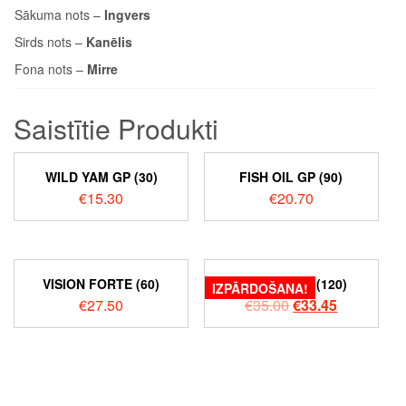
Sākuma nots –
Ingvers
Sirds nots –
Kanēlis
Fona nots –
Mirre
Saistītie Produkti
WILD YAM GP (30)
FISH OIL GP (90)
€
15.30
€
20.70
VISION FORTE (60)
ARTHROMIL (120)
IZPĀRDOŠANA!
€
27.50
€
35.00
€
33.45