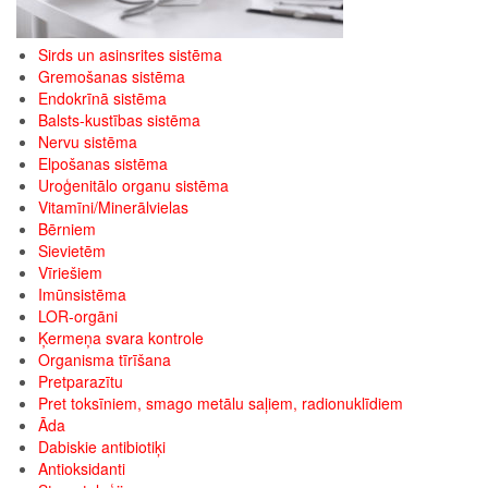
Sirds un asinsrites sistēma
Gremošanas sistēma
Endokrīnā sistēma
Balsts-kustības sistēma
Nervu sistēma
Elpošanas sistēma
Uroģenitālo organu sistēma
Vitamīni/Minerālvielas
Bērniem
Sievietēm
Vīriešiem
Imūnsistēma
LOR-orgāni
Ķermeņa svara kontrole
Organisma tīrīšana
Pretparazītu
Pret toksīniem, smago metālu saļiem, radionuklīdiem
Āda
Dabiskie antibiotiķi
Antioksidanti