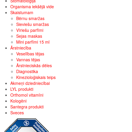
Stomatoloģija
Organisma iekšējā vide
Skaistumam
Bērnu smaržas
Sieviešu smaržas
Vīriešu parfīmi
Sejas maskas
Mini parfīmi 15 ml
Ārstniecība
Veselības tējas
Vannas tējas
Ārstnieciskās dēles
Diagnostika
Kinezioloģiskais teips
Akmeņi dziedniecībai
LYL produkti
Orthomol vitamīni
Kologēni
Santegra produkti
Sveces