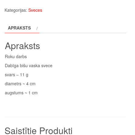
svece
Kategorijas:
Sveces
daudzums
APRAKSTS
Apraksts
Roku darbs
Dabīga bišu vaska svece
svars – 11 g
diametrs ~ 4 cm
augstums ~ 1 cm
Saistītie Produkti