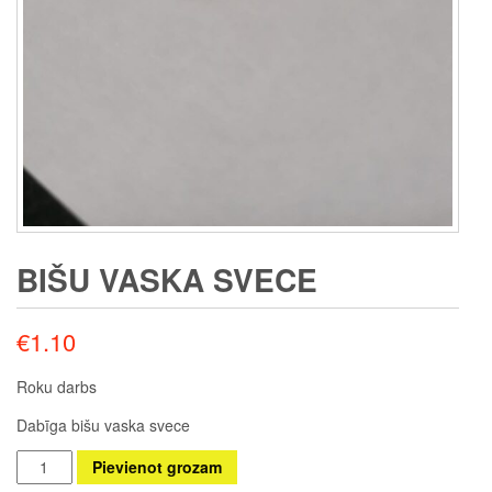
BIŠU VASKA SVECE
€
1.10
Roku darbs
Dabīga bišu vaska svece
Bišu
Pievienot grozam
vaska