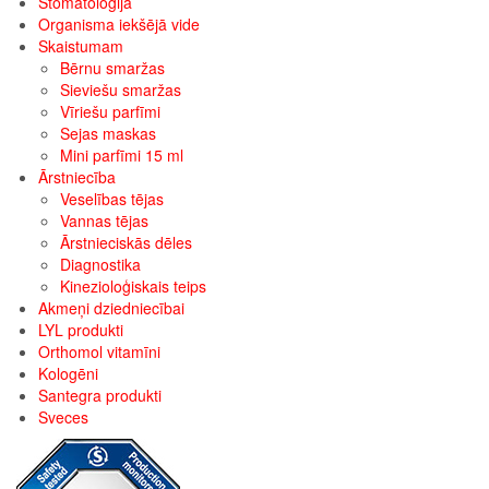
Stomatoloģija
Organisma iekšējā vide
Skaistumam
Bērnu smaržas
Sieviešu smaržas
Vīriešu parfīmi
Sejas maskas
Mini parfīmi 15 ml
Ārstniecība
Veselības tējas
Vannas tējas
Ārstnieciskās dēles
Diagnostika
Kinezioloģiskais teips
Akmeņi dziedniecībai
LYL produkti
Orthomol vitamīni
Kologēni
Santegra produkti
Sveces