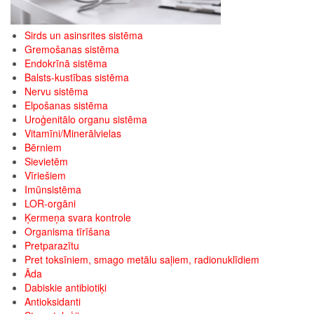
Sirds un asinsrites sistēma
Gremošanas sistēma
Endokrīnā sistēma
Balsts-kustības sistēma
Nervu sistēma
Elpošanas sistēma
Uroģenitālo organu sistēma
Vitamīni/Minerālvielas
Bērniem
Sievietēm
Vīriešiem
Imūnsistēma
LOR-orgāni
Ķermeņa svara kontrole
Organisma tīrīšana
Pretparazītu
Pret toksīniem, smago metālu saļiem, radionuklīdiem
Āda
Dabiskie antibiotiķi
Antioksidanti