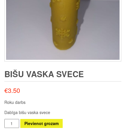
BIŠU VASKA SVECE
€
3.50
Roku darbs
Dabīga bišu vaska svece
Bišu
Pievienot grozam
vaska