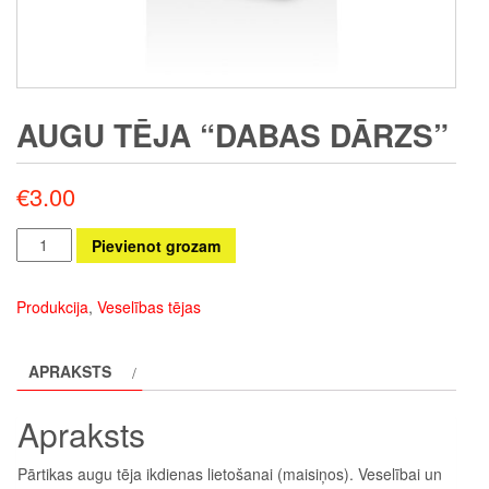
AUGU TĒJA “DABAS DĀRZS”
€
3.00
Augu
Pievienot grozam
tēja
“DABAS
Produkcija
,
Veselības tējas
DĀRZS”
daudzums
APRAKSTS
Apraksts
Pārtikas augu tēja ikdienas lietošanai (maisiņos). Veselībai un