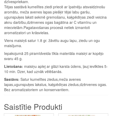
dzīvespriekam.
Tējas sastāvā kumelītes ziedi priecē ar īpatnēju atsvaidzinošu
aromātu, meža avenes lapas piešķir tējai labu garšu,
ugunspuķes laksti sekmē gremošanu, kaķpēdiņas ziedi veicina
aknu darbību,dzērvenes ogas bagātina ar C vitamīnu un
miecvielām.Pagatavošanas procesā netiek izmantoti
aromatizatori un krāsvielas.
Viens maisiņš satur 1.8 gr. žāvētu augu lapu, ziedu un ogu
maisījuma.
Iepakojumā 25 piramīdveida tīkla materiāla maisiņi ar kopējo
svaru 45 g.
Lietošana:
maisiņu aplej ar glāzi karsta ūdens, ļauj ievilkties 5-
10 min. Dzer, kad uznāk vēlēšanās.
Sastāvs:
Satur kumelītes ziedus,meža avenes
lapas,ugunspuķes lakstus, kaķpēdiņas ziedus,dzērvenes ogas.
Bez aromatizatoriem un konservantiem.
Saistītie Produkti