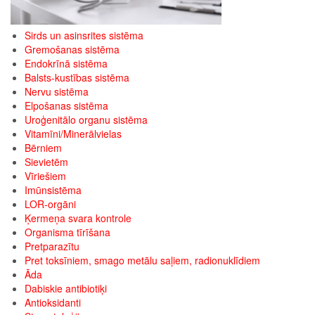
Sirds un asinsrites sistēma
Gremošanas sistēma
Endokrīnā sistēma
Balsts-kustības sistēma
Nervu sistēma
Elpošanas sistēma
Uroģenitālo organu sistēma
Vitamīni/Minerālvielas
Bērniem
Sievietēm
Vīriešiem
Imūnsistēma
LOR-orgāni
Ķermeņa svara kontrole
Organisma tīrīšana
Pretparazītu
Pret toksīniem, smago metālu saļiem, radionuklīdiem
Āda
Dabiskie antibiotiķi
Antioksidanti