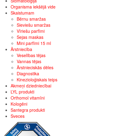
Stomatoloģija
Organisma iekšējā vide
Skaistumam
Bērnu smaržas
Sieviešu smaržas
Vīriešu parfīmi
Sejas maskas
Mini parfīmi 15 ml
Ārstniecība
Veselības tējas
Vannas tējas
Ārstnieciskās dēles
Diagnostika
Kinezioloģiskais teips
Akmeņi dziedniecībai
LYL produkti
Orthomol vitamīni
Kologēni
Santegra produkti
Sveces