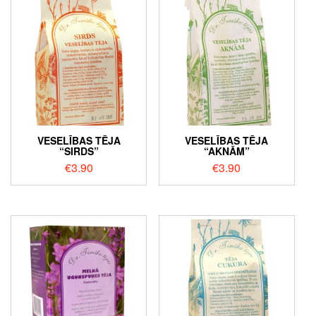
VESELĪBAS TĒJA
VESELĪBAS TĒJA
“SIRDS”
“AKNĀM”
€
3.90
€
3.90