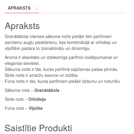
100ml
APRAKSTS
daudzums
Apraksts
Granātābola nianses sākuma notīs piešķir šim parfīmam
samtainu augļu pieskārienu, kas kombinācijā ar orhideju un
vijolītēm padara to izsmalcinātu un drosmīgu.
Aroma ir eksotisks un izteiksmīgs parfīms noslēpumainai un
elegantai sievietei.
Sākuma notis ir tās, kuras parfīmā sajūtamas pašas pirmās.
Sirds notis ir smaržu esence un būtība.
Fona notis ir tās, kuras parfīmam piešķir dziļumu un noturību.
Sākuma nots –
Granātābols
Sirds nots –
Orhideja
Fona nots –
Vijolīte
Saistītie Produkti