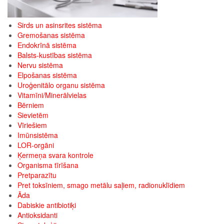
Sirds un asinsrites sistēma
Gremošanas sistēma
Endokrīnā sistēma
Balsts-kustības sistēma
Nervu sistēma
Elpošanas sistēma
Uroģenitālo organu sistēma
Vitamīni/Minerālvielas
Bērniem
Sievietēm
Vīriešiem
Imūnsistēma
LOR-orgāni
Ķermeņa svara kontrole
Organisma tīrīšana
Pretparazītu
Pret toksīniem, smago metālu saļiem, radionuklīdiem
Āda
Dabiskie antibiotiķi
Antioksidanti