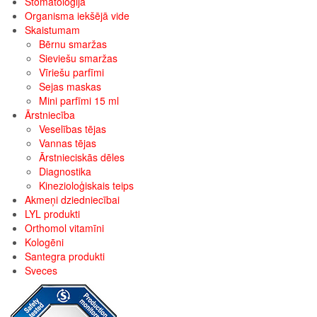
Stomatoloģija
Organisma iekšējā vide
Skaistumam
Bērnu smaržas
Sieviešu smaržas
Vīriešu parfīmi
Sejas maskas
Mini parfīmi 15 ml
Ārstniecība
Veselības tējas
Vannas tējas
Ārstnieciskās dēles
Diagnostika
Kinezioloģiskais teips
Akmeņi dziedniecībai
LYL produkti
Orthomol vitamīni
Kologēni
Santegra produkti
Sveces