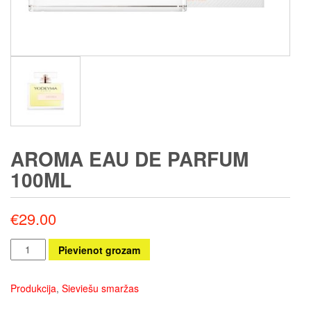
AROMA EAU DE PARFUM
100ML
€
29.00
Aroma
Pievienot grozam
Eau
de
Produkcija
,
Sieviešu smaržas
Parfum