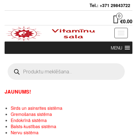
Skip
Tel.: +371 29843722
to
the
0
€0.00
content
Toggle
navigati
MENU
Products
search
JAUNUMS!
Sirds un asinsrites sistēma
Gremošanas sistēma
Endokrīnā sistēma
Balsts-kustības sistēma
Nervu sistēma