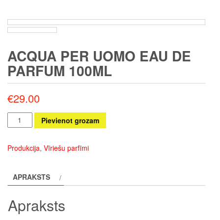
ACQUA PER UOMO EAU DE
PARFUM 100ML
€
29.00
Acqua
Pievienot grozam
per
Uomo
Produkcija
,
Vīriešu parfīmi
Eau
de
APRAKSTS
Parfum
100ml
Apraksts
daudzums