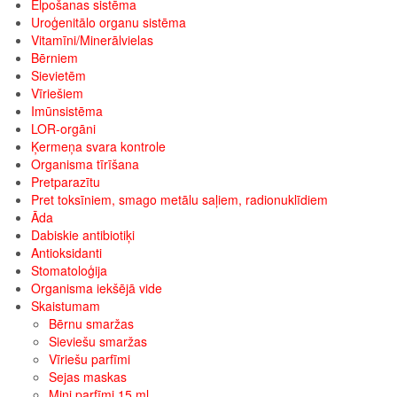
Elpošanas sistēma
Uroģenitālo organu sistēma
Vitamīni/Minerālvielas
Bērniem
Sievietēm
Vīriešiem
Imūnsistēma
LOR-orgāni
Ķermeņa svara kontrole
Organisma tīrīšana
Pretparazītu
Pret toksīniem, smago metālu saļiem, radionuklīdiem
Āda
Dabiskie antibiotiķi
Antioksidanti
Stomatoloģija
Organisma iekšējā vide
Skaistumam
Bērnu smaržas
Sieviešu smaržas
Vīriešu parfīmi
Sejas maskas
Mini parfīmi 15 ml