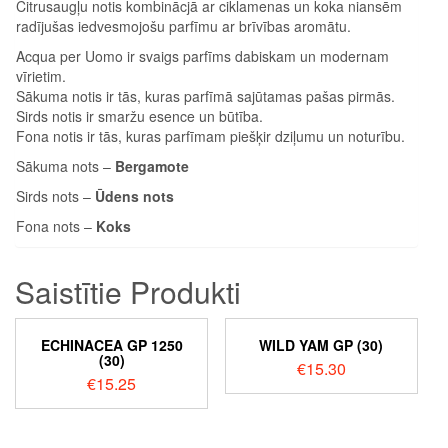
Citrusaugļu notis kombinācjā ar ciklamenas un koka niansēm
radījušas iedvesmojošu parfīmu ar brīvības aromātu.
Acqua per Uomo ir svaigs parfīms dabiskam un modernam
vīrietim.
Sākuma notis ir tās, kuras parfīmā sajūtamas pašas pirmās.
Sirds notis ir smaržu esence un būtība.
Fona notis ir tās, kuras parfīmam piešķir dziļumu un noturību.
Sākuma nots –
Bergamote
Sirds nots –
Ūdens nots
Fona nots –
Koks
Saistītie Produkti
ECHINACEA GP 1250
WILD YAM GP (30)
(30)
€
15.30
€
15.25